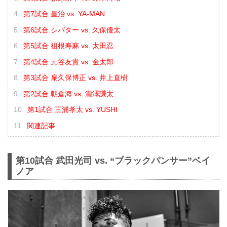
第7試合 皇治 vs. YA-MAN
第6試合 シバター vs. 久保優太
第5試合 祖根寿麻 vs. 太田忍
第4試合 元谷友貴 vs. 金太郎
第3試合 扇久保博正 vs. 井上直樹
第2試合 朝倉海 vs. 瀧澤謙太
第1試合 三浦孝太 vs. YUSHI
関連記事
第10試合 武田光司 vs. “ブラックパンサー”ベイ
ノア