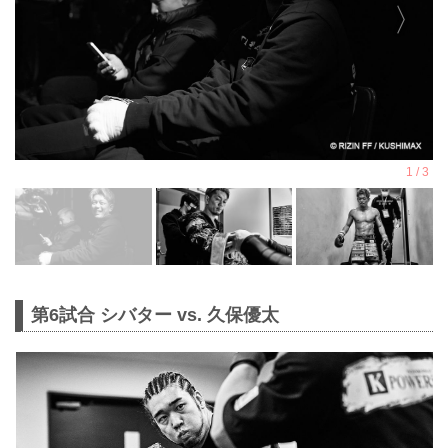
第6試合 シバター vs. 久保優太