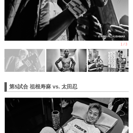
第5試合 祖根寿麻 vs. 太田忍