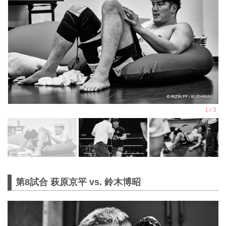
第8試合 萩原京平 vs. 鈴木博昭