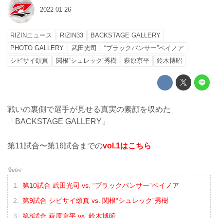
2022-01-26
RIZINニュース
RIZIN33
BACKSTAGE GALLERY
PHOTO GALLERY
武田光司
“ブラックパンサー”ベイノア
シビサイ頌真
関根“シュレック”秀樹
萩原京平
鈴木博昭
戦いの裏側で選手が見せる真実の素顔を収めた
「BACKSTAGE GALLERY」
第11試合〜第16試合までの
vol.1はこちら
第10試合 武田光司 vs. “ブラックパンサー”ベイノア
第9試合 シビサイ頌真 vs. 関根“シュレック”秀樹
第8試合 萩原京平 vs. 鈴木博昭