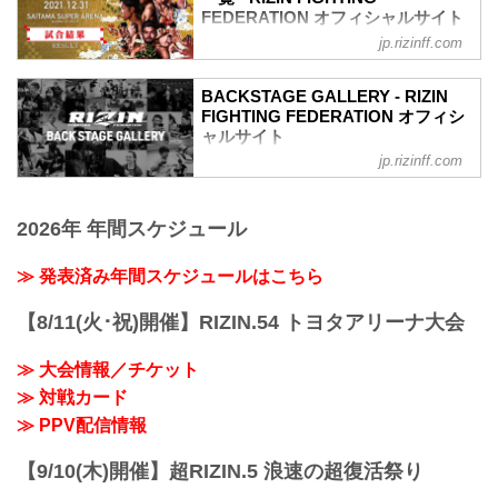
FEDERATION オフィシャルサイト
矢地祐介
ホベルト・サトシ・ソウザ4
jp.rizinff.com
第16試合／RIZIN JAPAN GP2021 バンタ
矢地祐介4
ム級トーナメント 決勝 朝倉海 vs. 扇久保
第14試合 斎藤裕 vs. 朝倉未来
博正
BACKSTAGE GALLERY - RIZIN
朝倉未来4
Full Fight | 朝倉海 vs. 扇久保博正 2 / Kai
FIGHTING FEDERATION オフィシ
斎藤裕4
Asakura vs. Hiromasa Ougikubo 2 -
ャルサイト
第13試合 那須川天心 vs. 五味隆典
RIZIN.33
jp.rizinff.com
BACKSTAGE GALLERY の記事一覧 - 格
那須川天心3
youtu.be
闘技イベント「RIZIN」（ライジン）と
五味隆典3
RIZIN MMAトーナメントルール：5分
「RIZIN FIGHTING FEDERATION」（ラ
第12試合 RENA vs. パク・シウ
3R（61.0kg）
2026年 年間スケジュール
イジン ファイティング フェデレーショ
パク・シウ3
（LOSE）朝倉海 vs. 扇久保博正（WIN）
ン）の情報・加盟団体について発信して
RENA3
3R 判定 （0-3）
いきます。
第11試合...
≫ 発表済み年間スケジュールはこちら
≫ 試合結果詳細
第15試合／ライト級タイトルマッチ ホベ
【8/11(火･祝)開催】RIZIN.54 トヨタアリーナ大会
ルト・サトシ...
≫ 大会情報／チケット
≫ 対戦カード
≫ PPV配信情報
【9/10(木)開催】超RIZIN.5 浪速の超復活祭り