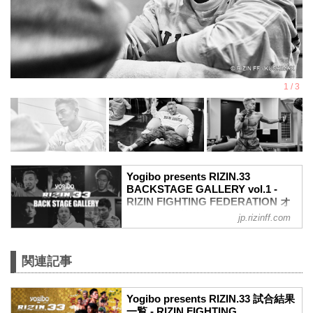
Yogibo presents RIZIN.33
BACKSTAGE GALLERY vol.1 -
RIZIN FIGHTING FEDERATION オ
フィシャルサイト
jp.rizinff.com
戦いの裏側で選手が見せる真実の素顔を
収めた「BACKSTAGE GALLERY」
第1試合〜第10試合までのvol.2はこちら
関連記事
第16試合 扇久保博正 vs. 朝倉海
扇久保博正4
Yogibo presents RIZIN.33 試合結果
朝倉海4
一覧 - RIZIN FIGHTING
第15試合 ホベルト・サトシ・ソウザ vs.