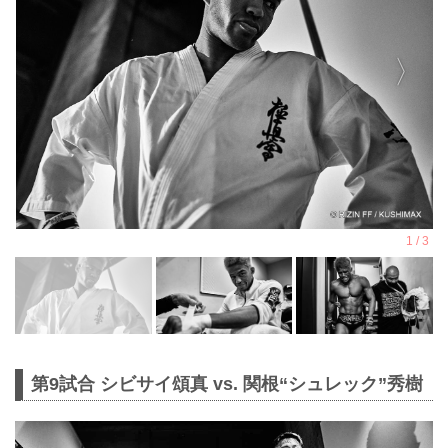
第9試合 シビサイ頌真 vs. 関根“シュレック”秀樹