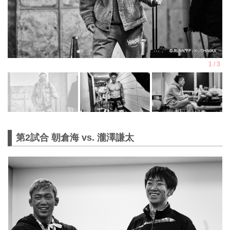
第2試合 朝倉海 vs. 瀧澤謙太