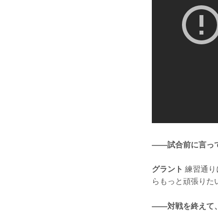
——試合前に言っ
グラント
練習通り
らもっと頑張りた
——対戦を終えて