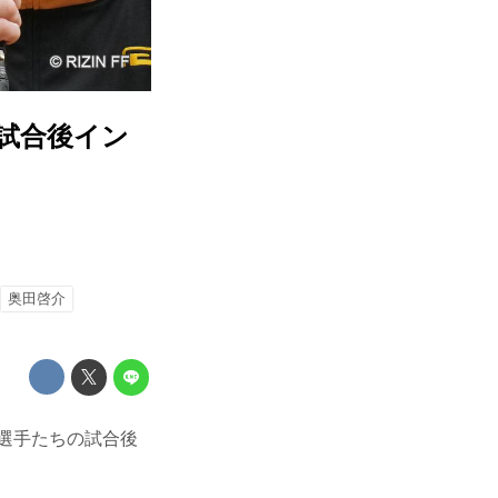
t 試合後イン
奥田啓介
出場選手たちの試合後