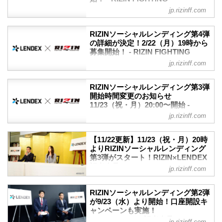
ソーシャルレンディングとは、昨今注目
FEDERATION オフィシャルサイト
集開始後すぐに満額に達成している。
jp.rizinff.com
を集める「資金を必要とする事業者とお
第7弾となる今回は、本日9月6日（月）20
株式会社LENDEX（レンデックス）との
金を運用したい投資家とをマッチングす
時より募集がスタート！応募には、事前
ソーシャルレンディング第5弾が、本日4
るサービス」のこと。
RIZINソーシャルレンディング第4弾
にLENDEXでの口座開設が必要...
月19日（月）20:00から募集開始すること
の詳細が決定！2/22（月）19時から
2019年より開始されたRIZINファンドは
が決定したぞ！
募集開始！ - RIZIN FIGHTING
これまでに第5弾まで行われ、いずれも募
ソーシャルレンディングとは、昨今注目
FEDERATION オフィシャルサイト
集開始後すぐに満額に達成している。
jp.rizinff.com
を集める「資金を必要とする事業者とお
第6弾となる今回は、本日6月28日（月）
2019年よりRIZINと業務提携を行ってい
金を運用したい投資家とをマッチングす
20時より募集がスタート！応募には、事
る、株式会社LENDEX（レンデックス）
るサービス」のこと。
RIZINソーシャルレンディング第3弾
前にLENDEXでの口座開設が...
とのソーシャルレンディング第4弾の詳細
開始時間変更のお知らせ
2019年より開始されたRIZINファンドは
が決定した！
11/23（祝・月）20:00〜開始 -
これまでに第4弾まで行われ、いずれも募
ソーシャルレンディングとは、昨今注目
RIZIN FIGHTING FEDERATION オ
集開始後すぐに満額に達成している。
jp.rizinff.com
を集める「資金を必要とする事業者とお
フィシャルサイト
第5弾となる今回は、本日4月19日（月）
金を運用したい投資家とをマッチングす
20時より募集がスタート！応募には、事
本日開始予定のRIZINソーシャルレンディ
るサービス」のこと。2019年に行われた
【11/22更新】11/23（祝・月）20時
前にLENDEXでの口座開設が...
ング第3弾は、明日11月23日（祝・月）
よりRIZINソーシャルレンディング
RIZINファンド第1弾、2020年に行われた
20:00からの開始となります。
第3弾がスタート！RIZIN×LENDEX
第2弾と第3弾も、募集開始後すぐに満額
突然の変更でご迷惑をおかけしますが、
記者会見 - RIZIN FIGHTING
に達成している。
jp.rizinff.com
何卒よろしくお願いいたします。
FEDERATION オフィシャルサイト
第4弾の募集開始は2月22日（月）19時か
RIZINソーシャルレンディング第3弾 概要
らの予定だ！応募には、事前にLENDEX
第3弾ファンド 開始時間変更のお知らせ
ファンド概要
RIZINソーシャルレンディング第2弾
での口座開設が必要となって...
RIZINソーシャルレンディング第3弾の開
RIZIN.26開催に向けてのファン参加型フ
が9/23（水）より開始！口座開設キ
始日時は、11月23日（祝・月）20:00へ変
ャンペーンも実施！
ァンド
更となります。突然の変更でご迷惑をお
RIZIN×LENDEX記者会見 - RIZIN
募集総額
jp.rizinff.com