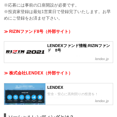
※応募には事前の口座開設が必要です。
※投資家登録は最短1営業日で登録完了いたします。お早
めにご登録をお済ませ下さい。
≫ RIZINファンド8号（外部サイト）
LENDEXファンド情報:RIZINファン
ド 8号
【RIZINファンド8号】
lendex.jp
借入人は株式会社ドリームファクトリー
ワールドワイド様です。
同社は、「RIZIN」をはじめとする格闘技
≫ 株式会社LENDEX（外部サイト）
コンテンツの創造・運営を主としており
ます。
HP URL:https://jp.rizinff.com/
LENDEX
今回のファンドは2021年度の大会の運営
安全・安心に高利回りの投資を！
資金の募集となります。
LENDEXのソーシャルレンディング
lendex.jp
募集金額：5,000万円（利回り10.00％/
年、期間7カ月、無担保、連帯保証人付、
公正証書有）
《元金一括返済、配当は毎月支払》