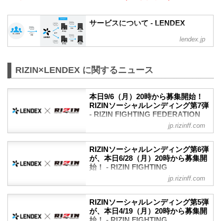
サービスについて - LENDEX
lendex.jp
RIZIN×LENDEX に関するニュース
本日9/6（月）20時から募集開始！
RIZINソーシャルレンディング第7弾
- RIZIN FIGHTING FEDERATION
オフィシャルサイト
jp.rizinff.com
株式会社LENDEX（レンデックス）との
ソーシャルレンディング第7弾が、本日9
RIZINソーシャルレンディング第6弾
月6日（月）20:00から募集開始すること
が、本日6/28（月）20時から募集開
が決定したぞ！
始！ - RIZIN FIGHTING
ソーシャルレンディングとは、昨今注目
FEDERATION オフィシャルサイト
jp.rizinff.com
を集める「資金を必要とする事業者とお
株式会社LENDEX（レンデックス）との
金を運用したい投資家とをマッチングす
ソーシャルレンディング第6弾が、本日6
るサービス」のこと。
RIZINソーシャルレンディング第5弾
月28日（月）20:00から募集開始すること
が、本日4/19（月）20時から募集開
2019年より開始されたRIZINファンドは
が決定したぞ！
始！ - RIZIN FIGHTING
これまでに第6弾まで行われ、いずれも募