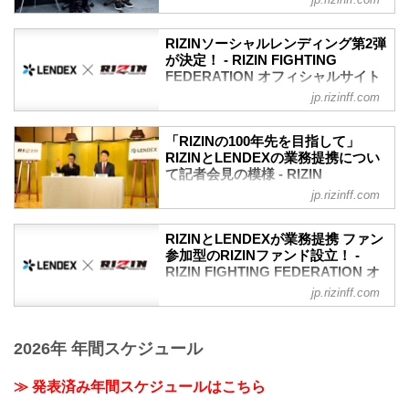
かけしますが、何卒よろしくお願いいた
FIGHTING FEDERATION オフィシ
5,000万円
します。
ャルサイト
募集期間
11月13日（金）記者会見の第二部として
RIZINソーシャルレンディング第2弾
2020年 11月22日（日）12:00〜
9月16日（水）、RIZIN FF事務局にて
マスコミ向けにRIZINソーシャルレンディ
が決定！ - RIZIN FIGHTING
変更後：11月23日（祝・月）20:00〜
RIZINソーシャルレンディング第2弾の発
FEDERATION オフィシャルサイト
ング第3弾発表の会見が行われた。会見に
※応募には事前の口座開設が必要です。
表会見が行われた。会見には榊原信行
は榊原信行CEOと株式会社LENDEX（レ
jp.rizinff.com
昨年RIZINと業務提携を行った株式会社
※投資家登録には5日程度掛かりますの...
CEOと株式会社LENDEX（レンデック
ンデックス）広報の樋口佳子氏が登壇し
LENDEX（レンデックス）とのソーシャ
ス）代表取締役 深澤克己氏が登壇した。
た。
ルレンディング第2弾のファンド募集が決
ソーシャルレンディングとは？
「RIZINの100年先を目指して」
ソーシャルレンディングとは、昨今注目
定した！
昨今注目を集める「資金を必要とする事
RIZINとLENDEXの業務提携につい
を集める「資金を必要とする事業者とお
ソーシャルレンディングとは、昨今注目
業者とお金を運用したい投資家とをマッ
て記者会見の模様 - RIZIN
金を運用...
を集める「資金を必要とする事業者とお
FIGHTING FEDERATION オフィシ
チングするサービス」のこと。昨年11月
jp.rizinff.com
金を運用したい投資家とをマッチングす
ャルサイト
に実施されたのRIZINファンド第1弾で
るサービス」。昨年11月の第1弾では、募
は、募集が開始されると瞬く間に応募が
昨日行われた記者会見の第2部として、先
RIZINとLENDEXが業務提携 ファン
集が開始されると瞬く間に応募が募り、
募り、わずか20秒で募集総額の5,000万円
日公式サイトから発表があったRIZINと
参加型のRIZINファンド設立！ -
わずか20秒で募集総額の5,000万円に到達
に到達した。
LENDEXの業務提携についての会見が行
RIZIN FIGHTING FEDERATION オ
した。
ソーシャルレンディン...
われた。
フィシャルサイト
第2弾となる今回は、先日RIZIN公式
jp.rizinff.com
榊原信行CEOは「RIZINが100年生き続け
YouTubeチャンネルのLIVE配信にて発表
この度、RIZINを主催・運営する株式会社
るためにはどうするか」という思いとこ
された、新型コロナウィルス感染症の被
ドリームファクトリーワールドワイド
れまでの考えに至った経緯、そしてスポ
害が終息し...
2026年 年間スケジュール
と、ソーシャルレンディングを生業とす
ーツおよびエンターテインメントの新た
る株式会社LENDEX（レンデックス）
な形として「ソーシャルレンディング」
が、業務提携を結ぶこととなった。
≫ 発表済み年間スケジュールはこちら
という貸付型のクラウドファンディング
≫ ソーシャルレンディングとは？株式会
を開始したことを発表した。