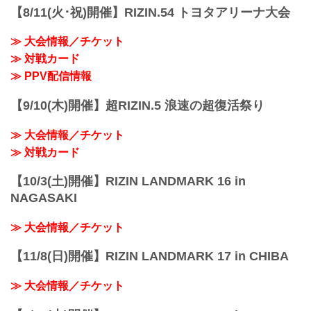
社LENDEX公式サイト（外部サイト）
ここで、登壇していた株式会社LENDEX
【8/11(火･祝)開催】RIZIN.54 トヨタアリーナ大会
ソーシャルレンディングとは、昨今注目
深澤 克己氏より「RIZINは優良な選手を
を集める「資金を必要とする事業者とお
連れてくる優良な興行だと思っ...
≫ 大会情報／チケット
金を運用したい
≫ 対戦カード
投資家とをマッチングするサービス」。
今回の取り組みは、RIZINを観客として楽
≫ PPV配信情報
しむだけなく、ともにRIZINという格闘技
コンテンツにより深く参画...
【9/10(木)開催】超RIZIN.5 浪速の超復活祭り
≫ 大会情報／チケット
≫ 対戦カード
【10/3(土)開催】RIZIN LANDMARK 16 in
NAGASAKI
≫ 大会情報／チケット
【11/8(日)開催】RIZIN LANDMARK 17 in CHIBA
≫ 大会情報／チケット