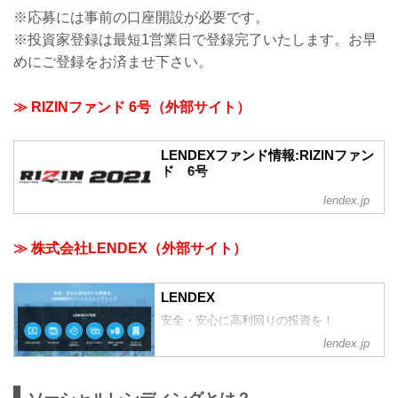
※応募には事前の口座開設が必要です。
※投資家登録は最短1営業日で登録完了いたします。お早
めにご登録をお済ませ下さい。
≫ RIZINファンド 6号（外部サイト）
LENDEXファンド情報:RIZINファン
ド 6号
【RIZINファンド6号】
lendex.jp
借入人は株式会社ドリームファクトリー
ワールドワイド様です。
同社は、「RIZIN」をはじめとする格闘技
≫ 株式会社LENDEX（外部サイト）
コンテンツの創造・運営を主としており
ます。
HP URL:https://jp.rizinff.com/
LENDEX
今回のファンドは2021年度の大会の運営
安全・安心に高利回りの投資を！
資金の募集となります。
LENDEXのソーシャルレンディング
lendex.jp
募集金額：5,000万円（利回り10.00％/
年、期間5カ月、無担保、連帯保証人付、
公正証書有）
《元金一括返済、配当は毎月支払》