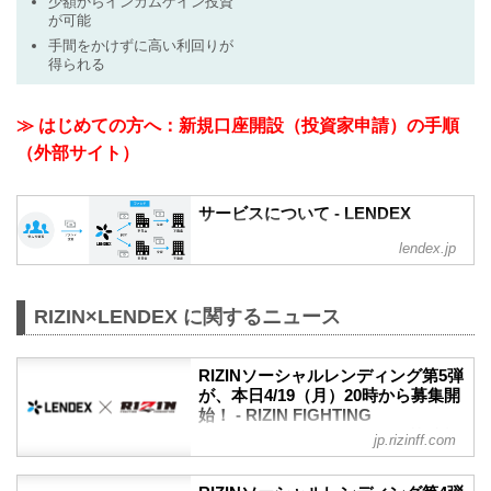
少額からインカムゲイン投資
が可能
手間をかけずに高い利回りが
得られる
≫ はじめての方へ：新規口座開設（投資家申請）の手順
（外部サイト）
サービスについて - LENDEX
lendex.jp
RIZIN×LENDEX に関するニュース
RIZINソーシャルレンディング第5弾
が、本日4/19（月）20時から募集開
始！ - RIZIN FIGHTING
FEDERATION オフィシャルサイト
jp.rizinff.com
株式会社LENDEX（レンデックス）との
ソーシャルレンディング第5弾が、本日4