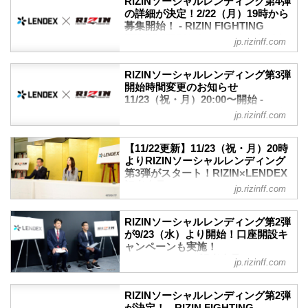
RIZINソーシャルレンディング第4弾
月19日（月）20:00から募集開始すること
の詳細が決定！2/22（月）19時から
が決定したぞ！
募集開始！ - RIZIN FIGHTING
ソーシャルレンディングとは、昨今注目
FEDERATION オフィシャルサイト
jp.rizinff.com
を集める「資金を必要とする事業者とお
2019年よりRIZINと業務提携を行ってい
金を運用したい投資家とをマッチングす
る、株式会社LENDEX（レンデックス）
るサービス」のこと。
RIZINソーシャルレンディング第3弾
とのソーシャルレンディング第4弾の詳細
開始時間変更のお知らせ
2019年より開始されたRIZINファンドは
が決定した！
11/23（祝・月）20:00〜開始 -
これまでに第4弾まで行われ、いずれも募
ソーシャルレンディングとは、昨今注目
RIZIN FIGHTING FEDERATION オ
集開始後すぐに満額に達成している。
jp.rizinff.com
を集める「資金を必要とする事業者とお
フィシャルサイト
第5弾となる今回は、本日4月19日（月）
金を運用したい投資家とをマッチングす
20時より募集がスタート！応募には、事
本日開始予定のRIZINソーシャルレンディ
るサービス」のこと。2019年に行われた
【11/22更新】11/23（祝・月）20時
前にLENDEXでの口座開設が...
ング第3弾は、明日11月23日（祝・月）
よりRIZINソーシャルレンディング
RIZINファンド第1弾、2020年に行われた
20:00からの開始となります。
第3弾がスタート！RIZIN×LENDEX
第2弾と第3弾も、募集開始後すぐに満額
突然の変更でご迷惑をおかけしますが、
記者会見 - RIZIN FIGHTING
に達成している。
jp.rizinff.com
何卒よろしくお願いいたします。
FEDERATION オフィシャルサイト
第4弾の募集開始は2月22日（月）19時か
RIZINソーシャルレンディング第3弾 概要
らの予定だ！応募には、事前にLENDEX
第3弾ファンド 開始時間変更のお知らせ
ファンド概要
RIZINソーシャルレンディング第2弾
での口座開設が必要となって...
RIZINソーシャルレンディング第3弾の開
RIZIN.26開催に向けてのファン参加型フ
が9/23（水）より開始！口座開設キ
始日時は、11月23日（祝・月）20:00へ変
ャンペーンも実施！
ァンド
更となります。突然の変更でご迷惑をお
RIZIN×LENDEX記者会見 - RIZIN
募集総額
jp.rizinff.com
かけしますが、何卒よろしくお願いいた
FIGHTING FEDERATION オフィシ
5,000万円
します。
ャルサイト
募集期間
11月13日（金）記者会見の第二部として
RIZINソーシャルレンディング第2弾
2020年 11月22日（日）12:00〜
9月16日（水）、RIZIN FF事務局にて
マスコミ向けにRIZINソーシャルレンディ
が決定！ - RIZIN FIGHTING