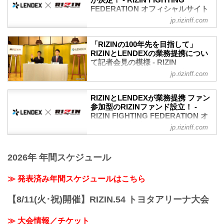
変更後：11月23日（祝・月）20:00〜
RIZINソーシャルレンディング第2弾の発
FEDERATION オフィシャルサイト
ング第3弾発表の会見が行われた。会見に
※応募には事前の口座開設が必要です。
表会見が行われた。会見には榊原信行
は榊原信行CEOと株式会社LENDEX（レ
jp.rizinff.com
昨年RIZINと業務提携を行った株式会社
※投資家登録には5日程度掛かりますの...
CEOと株式会社LENDEX（レンデック
ンデックス）広報の樋口佳子氏が登壇し
LENDEX（レンデックス）とのソーシャ
ス）代表取締役 深澤克己氏が登壇した。
た。
ルレンディング第2弾のファンド募集が決
ソーシャルレンディングとは？
「RIZINの100年先を目指して」
ソーシャルレンディングとは、昨今注目
定した！
昨今注目を集める「資金を必要とする事
RIZINとLENDEXの業務提携につい
を集める「資金を必要とする事業者とお
ソーシャルレンディングとは、昨今注目
業者とお金を運用したい投資家とをマッ
て記者会見の模様 - RIZIN
金を運用...
を集める「資金を必要とする事業者とお
FIGHTING FEDERATION オフィシ
チングするサービス」のこと。昨年11月
jp.rizinff.com
金を運用したい投資家とをマッチングす
ャルサイト
に実施されたのRIZINファンド第1弾で
るサービス」。昨年11月の第1弾では、募
は、募集が開始されると瞬く間に応募が
昨日行われた記者会見の第2部として、先
RIZINとLENDEXが業務提携 ファン
集が開始されると瞬く間に応募が募り、
募り、わずか20秒で募集総額の5,000万円
日公式サイトから発表があったRIZINと
参加型のRIZINファンド設立！ -
わずか20秒で募集総額の5,000万円に到達
に到達した。
LENDEXの業務提携についての会見が行
RIZIN FIGHTING FEDERATION オ
した。
ソーシャルレンディン...
われた。
フィシャルサイト
第2弾となる今回は、先日RIZIN公式
jp.rizinff.com
榊原信行CEOは「RIZINが100年生き続け
YouTubeチャンネルのLIVE配信にて発表
この度、RIZINを主催・運営する株式会社
るためにはどうするか」という思いとこ
された、新型コロナウィルス感染症の被
ドリームファクトリーワールドワイド
れまでの考えに至った経緯、そしてスポ
害が終息し...
2026年 年間スケジュール
と、ソーシャルレンディングを生業とす
ーツおよびエンターテインメントの新た
る株式会社LENDEX（レンデックス）
な形として「ソーシャルレンディング」
が、業務提携を結ぶこととなった。
≫ 発表済み年間スケジュールはこちら
という貸付型のクラウドファンディング
≫ ソーシャルレンディングとは？株式会
を開始したことを発表した。
社LENDEX公式サイト（外部サイト）
ここで、登壇していた株式会社LENDEX
【8/11(火･祝)開催】RIZIN.54 トヨタアリーナ大会
ソーシャルレンディングとは、昨今注目
深澤 克己氏より「RIZINは優良な選手を
を集める「資金を必要とする事業者とお
連れてくる優良な興行だと思っ...
≫ 大会情報／チケット
金を運用したい