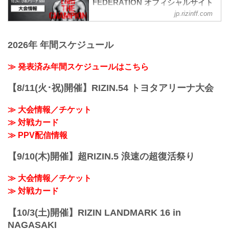
FEDERATION オフィシャルサイト
jp.rizinff.com
大会概要
名称
Yogibo presents RIZIN.31
2026年 年間スケジュール
日時
2021年10月24日（日）12:30開場 / 14:00
開始
≫ 発表済み年間スケジュールはこちら
終了予定時間
19:00〜20:00頃
【8/11(火･祝)開催】RIZIN.54 トヨタアリーナ大会
※試合内容、イベント進行によって終了
予定時間が前後することがありますので
≫ 大会情報／チケット
ご了承ください。
≫ 対戦カード
会場
ぴあアリーナMM
≫ PPV配信情報
≫ Googleマップで見る
!1m18!1m12!1m3!1d3249.958551664571!
【9/10(木)開催】超RIZIN.5 浪速の超復活祭り
2d139.62652771477258!3d35.4558205499
09475!2m3!1f0!2f...
≫ 大会情報／チケット
≫ 対戦カード
【10/3(土)開催】RIZIN LANDMARK 16 in
NAGASAKI