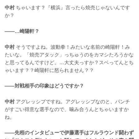
中村
ちゃいます？『横浜』言ったら焼売じゃないんです
か？
——…崎陽軒？
中村
そうですよね。波動拳！みたいな名前の崎陽軒！み
たいな。「焼売アタック」っちゅうのをカマシたろうかな
と思ってるんですけど。…大丈夫っすか？スベってんとち
ゃいます？？崎陽軒に怒られません？？
——対戦相手の印象はどうですか？
中村
アグレッシブですね。アグレッシブなのと、パンチ
がすごい得意な選手なので、噛み合うんとちゃいますか
ね。
——先程のインタビューで伊藤選手はフルラウンド闘わず