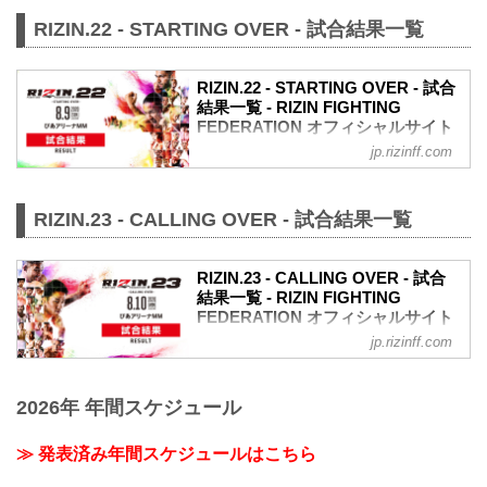
RIZIN.22 - STARTING OVER - 試合結果一覧
RIZIN.22 - STARTING OVER - 試合
結果一覧 - RIZIN FIGHTING
FEDERATION オフィシャルサイト
jp.rizinff.com
第9試合／スペシャルワンマッチ 矢地祐
介 vs. ホベルト・サトシ・ソウザ
RIZIN MMAルール：5分 3R（71.0kg）
RIZIN.23 - CALLING OVER - 試合結果一覧
（LOSE）矢地祐介 vs. ホベルト・サト
シ・ソウザ（WIN）
1R 1分52秒 TKO（レフェリーストップ：
RIZIN.23 - CALLING OVER - 試合
グラウンドパンチ）
結果一覧 - RIZIN FIGHTING
試合結果詳細
FEDERATION オフィシャルサイト
第8試合／スペシャルワンマッチ 浜崎朱
加 vs. 前澤智
jp.rizinff.com
第9試合／バンタム級タイトルマッチ 朝
RIZIN 女子MMAルール：5分
倉海 vs. 扇久保博正
3R（52.0kg）
RIZIN MMAルール：5分 3R（61.0kg）
※肘あり
2026年 年間スケジュール
※肘あり
（WIN）浜崎朱加 vs. 前澤智（LOSE）
（WIN）朝倉海 vs. 扇久保博正（LOSE）
2R 1分26秒 S（タップアウト：アー...
1R 4分31秒 TKO（レフェリーストップ：
≫ 発表済み年間スケジュールはこちら
グラウンドキック）