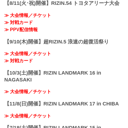
試合結果詳細
【8/11(火･祝)開催】RIZIN.54 トヨタアリーナ大会
第8試合／スペシャルワンマッチ 元谷友
貴 vs. 魚井フルスイング
≫ 大会情報／チケット
RIZIN MMAルール：5分 3R（61.0kg）
≫ 対戦カード
※肘あり
（WIN）元谷友貴 vs. 魚井フルスイング
≫ PPV配信情報
（LOSE）
3R 2分19秒 S（タップアウト：フロン...
【9/10(木)開催】超RIZIN.5 浪速の超復活祭り
≫ 大会情報／チケット
≫ 対戦カード
【10/3(土)開催】RIZIN LANDMARK 16 in
NAGASAKI
≫ 大会情報／チケット
【11/8(日)開催】RIZIN LANDMARK 17 in CHIBA
≫ 大会情報／チケット
【7/18(土)開催】RIZIN LANDMARK 15 in