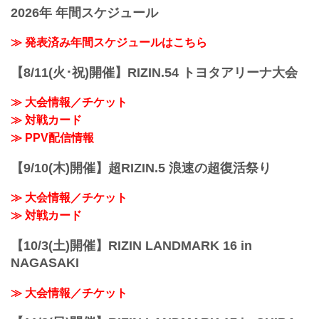
会場について
2026年 年間スケジュール
日時
※ご招待のお客様
2021年10月24日（日）12:30開場（予
ご応募時にご入力いただいたメールアド
定）/ 14:00開始（予定）
≫ 発表済み年間スケジュールはこちら
レスへ、9月27日にお送りしております。
※開場・開始時間は予定です。決定次第
※ご購入のお客様
RIZIN FFオフィシャルサイトにてご案内
【8/11(火･祝)開催】RIZIN.54 トヨタアリーナ大会
「『RIZIN LANDMARK vol.1』来場者情
します。
報...
終了予定時間
≫ 大会情報／チケット
19:00〜20:00頃
≫ 対戦カード
※試合内容、イベント進行によって終了
予定時間が前後することがありますので
≫ PPV配信情報
ご了承ください。
会場
【9/10(木)開催】超RIZIN.5 浪速の超復活祭り
ぴあアリーナMM
≫ Googleマップで見る
≫ 大会情報／チケット
!1m18!1m12!1m3!1d3249.958551664571!.
..
≫ 対戦カード
【10/3(土)開催】RIZIN LANDMARK 16 in
NAGASAKI
≫ 大会情報／チケット