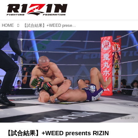
HOME
【試合結果】+WEED presents RIZIN LANDMARK vol.1 第2試合／今成正和 vs. 春日井“寒天”たけし
【試合結果】+WEED presents RIZIN