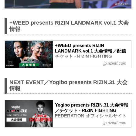
+WEED presents RIZIN LANDMARK vol.1 大会
情報
+WEED presents RIZIN
LANDMARK vol.1 大会情報／配信
チケット - RIZIN FIGHTING
FEDERATION オフィシャルサイト
jp.rizinff.com
MOVIE
【Trailer】朝倉未来 vs. 萩原京平 /
+WEED presents RIZIN LANDMARK
NEXT EVENT／Yogibo presents RIZIN.31 大会
vol.1
情報
youtu.be
大会概要
名称
Yogibo presents RIZIN.31 大会情報
+WEED presents RIZIN LANDMARK
／チケット - RIZIN FIGHTING
FEDERATION オフィシャルサイト
vol.1
日時
jp.rizinff.com
大会概要
2021年10月2日（土）18:30開場 / 19:00開
名称
始
Yogibo presents RIZIN.31