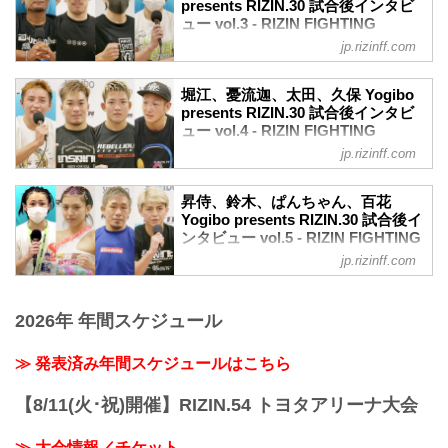
冠協賛
presents RIZIN.30 試合後インタビ
youtu.be
公開！
+WEED
ュー vol.3 - RIZIN FIGHTING
——試合後の率直な感想をお聞かせくだ
扇久保博正「優勝することしか考えてま
≫ +...
FEDERATION オフィシャルサイト
さい。
jp.rizinff.com
せん」
朝倉 メインイベントを任せてもらったの
9月19日（日）にさいたまスーパーアリー
扇久保博正 試合後インタビュー / Yogibo
に、しっかりKO・一本で倒す予定でした
ナにて行われたYogibo presents RIZIN.30
presents RIZIN.30
堀江、憂流迦、太田、久保 Yogibo
が微妙な判定で不甲斐ない結果です。
の出場選手たちの試合後インタビューを
presents RIZIN.30 試合後インタビ
youtu.be
——対戦を終えて、相手の印象は違い
公開！
ュー vol.4 - RIZIN FIGHTING
——試合後の率直な感想をお聞かせくだ
ま...
浜崎朱加「一生の思い出というか、財産
FEDERATION オフィシャルサイト
さい。
jp.rizinff.com
になりました」
扇久保 大晦日に残れてホッとしていま
9月19日（日）にさいたまスーパーアリー
浜崎朱加 試合後インタビュー / Yogibo
す。
ナにて行われたYogibo presents RIZIN.30
presents RIZIN.30
昇侍、鈴木、ぱんちゃん、百花
——対戦を終えて、相手の印象は違いま
の出場選手たちの試合後インタビューを
Yogibo presents RIZIN.30 試合後イ
youtu.be
したか。
公開！
ンタビュー vol.5 - RIZIN FIGHTING
——試合後の率直な感想をお聞かせくだ
扇久保 もっとタックルに来るかと思った
堀江圭功「KOしたがかったが普段の動き
FEDERATION オフィシャルサイト
さい。
jp.rizinff.com
のです、打撃で来てくれたので...
が出来てよかった」
浜崎 試合後のマイクでも言ったのです
9月19日（日）にさいたまスーパーアリー
堀江圭功 試合後インタビュー / Yogibo
が、藤野さんと最高の舞台で闘えた事を
ナにて行われたYogibo presents RIZIN.30
presents RIZIN.30
嬉しく思っています。楽しかったです。
2026年 年間スケジュール
の出場選手たちの試合後インタビューを
youtu.be
——対戦を終えて、相手の印象は違いま
公開！
——試合後の率直な感想をお聞かせくだ
し...
昇侍「三度目の大舞台、結果を出せて本
≫ 発表済み年間スケジュールはこちら
さい。
当に嬉しく思う」
堀江 日頃から練習でやっていることが出
昇侍 試合後インタビュー / Yogibo
せて良かったなという気持ちです。KOは
【8/11(火･祝)開催】RIZIN.54 トヨタアリーナ大会
presents RIZIN.30
したかったのですが普段の動きが出来た
youtu.be
というところで良かったなという...
≫ 大会情報／チケット