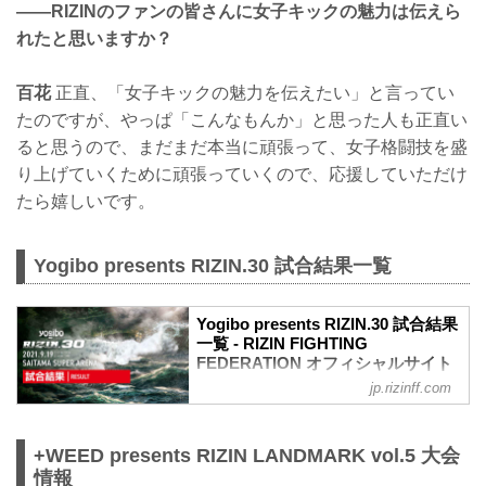
——RIZINのファンの皆さんに女子キックの魅力は伝えら
れたと思いますか？
百花
正直、「女子キックの魅力を伝えたい」と言ってい
たのですが、やっぱ「こんなもんか」と思った人も正直い
ると思うので、まだまだ本当に頑張って、女子格闘技を盛
り上げていくために頑張っていくので、応援していただけ
たら嬉しいです。
Yogibo presents RIZIN.30 試合結果一覧
Yogibo presents RIZIN.30 試合結果
一覧 - RIZIN FIGHTING
FEDERATION オフィシャルサイト
jp.rizinff.com
第10試合／バンタム級トーナメント 2回
戦 朝倉海 vs. アラン“ヒロ”ヤマニハ
RIZIN MMAトーナメントルール：5分
+WEED presents RIZIN LANDMARK vol.5 大会
3R（61.0kg）
（WIN）朝倉海 vs. アラン“ヒロ”ヤマニハ
情報