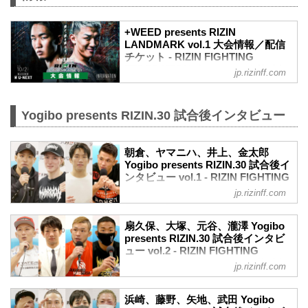
（LOSE）
3R 判定 （3-0）
≫ 試合結果詳細
+WEED presents RIZIN
LANDMARK vol.1 大会情報／配信
第9試合／バンタム級トーナメント 2回戦
チケット - RIZIN FIGHTING
井上直樹 vs. 金太郎
FEDERATION オフィシャルサイト
RIZIN MMAトーナメントルール：5分
jp.rizinff.com
3R（61.0kg）
MOVIE
（WIN）井上直樹 vs. 金太郎（LOSE）
【Trailer】朝倉未来 vs. 萩原京平 /
3R 判定 （3-0）
+WEED presents RIZIN LANDMARK
Yogibo presents RIZIN.30 試合後インタビュー
≫ 試合結果詳細
vol.1
第8試合／バンタ...
youtu.be
朝倉、ヤマニハ、井上、金太郎
大会概要
Yogibo presents RIZIN.30 試合後イ
名称
ンタビュー vol.1 - RIZIN FIGHTING
+WEED presents RIZIN LANDMARK
FEDERATION オフィシャルサイト
vol.1
jp.rizinff.com
日時
9月19日（日）にさいたまスーパーアリー
2021年10月2日（土）18:00開場（予定）
ナにて行われたYogibo presents RIZIN.30
扇久保、大塚、元谷、瀧澤 Yogibo
19:00開始（予定）
の出場選手たちの試合後インタビューを
presents RIZIN.30 試合後インタビ
※開場・開始時間は予定です。決定次第
公開！
ュー vol.2 - RIZIN FIGHTING
RIZIN FFオフィシャルサイトにてご案内
朝倉海「最強の状態で大晦日を迎えられ
FEDERATION オフィシャルサイト
jp.rizinff.com
します。
るようにしたい」
9月19日（日）にさいたまスーパーアリー
主催
朝倉海 試合後インタビュー / Yogibo
ナにて行われたYogibo presents RIZIN.30
RIZIN FIGHTING FEDERATION
presents RIZIN.30
浜崎、藤野、矢地、武田 Yogibo
の出場選手たちの試合後インタビューを