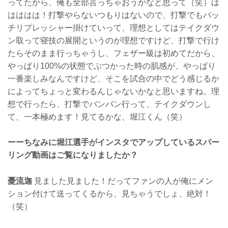
ってたから、俺も全部言っちゃおうかなと思って（笑）は
はははは！打撃やらないつもりはないので、打撃でもバッ
チリプレッシャー掛けていって、理想としてはテイクダウ
ン取って寝技の展開というのが理想ですけど、打撃で行け
たらそのまま行っちゃうし、フェザー級は初めてだから、
やっぱり100%の状態でぶつかった時の肌感が、やっぱり
一番楽しみなんですけど、そこを試合の中でどう感じるか
によってちょっと変わるんじゃないかなと思いますね。理
想で行ったら、打撃でバンバン行って、テイクダウンし
て、一本極めます！見てるかな、堀江くん（笑）
ーーちなみに堀江選手がインスタでアップしているスパー
リング動画はご覧になりましたか？
憂流迦
見ました見ました！だってファンの人が俺にメン
ション付けて送ってくるから、見ちゃうでしょ、絶対！
（笑）