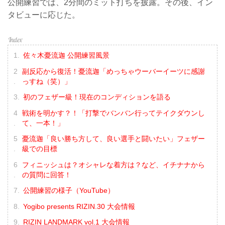
公開練習では、2分間のミット打ちを披露。その後、イン
タビューに応じた。
佐々木憂流迦 公開練習風景
副反応から復活！憂流迦「めっちゃウーバーイーツに感謝
っすね（笑）」
初のフェザー級！現在のコンディションを語る
戦術を明かす？！「打撃でバンバン行ってテイクダウンし
て、一本！」
憂流迦「良い勝ち方して、良い選手と闘いたい」フェザー
級での目標
フィニッシュは？オシャレな着方は？など、イチナナから
の質問に回答！
公開練習の様子（YouTube）
Yogibo presents RIZIN.30 大会情報
RIZIN LANDMARK vol.1 大会情報