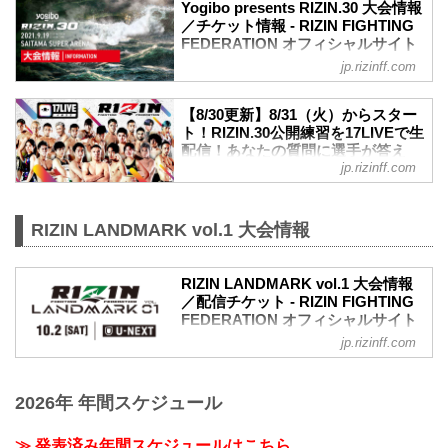
Yogibo presents RIZIN.30 大会情報
／チケット情報 - RIZIN FIGHTING
FEDERATION オフィシャルサイト
jp.rizinff.com
MOVIE
Yogibo presents RIZIN.30 in SAITAMA
SUPER ARENA | Trailer
【8/30更新】8/31（火）からスター
youtu.be
ト！RIZIN.30公開練習を17LIVEで生
大会概要
配信！あなたの質問に選手が答え
名称
jp.rizinff.com
る？！ - RIZIN FIGHTING
Yogibo presents RIZIN.30
FEDERATION オフィシャルサイト
日時
さいたまスーパーアリーナで開催される
2021年9月19日（日）12:30開場 / 14:00開
RIZIN LANDMARK vol.1 大会情報
Yogibo presents RIZIN.30出場選手たちの
始
公開練習を、17LIVEで生配信することが
終了予定時間
決定！
20:00頃
RIZIN LANDMARK vol.1 大会情報
公開練習の様子はRIZIN FF イチナナ公式
※試合内容、イベント進行によって終了
／配信チケット - RIZIN FIGHTING
アカウントから生配信され、選手への質
予定時間が前後することがありますので
FEDERATION オフィシャルサイト
疑応答も行われる予定だ！選手へ質疑の
ご了承ください。
jp.rizinff.com
大会概要
際に、ライブ配信中に寄せられたコメン
会場
名称
トを選手に質問することも…！？
さいたまスーパーアリーナ
RIZIN LANDMARK vol.1
大会を間近に控えた選手たちの練習風
JR京浜東北線・JR上野東京ライン（宇都
2026年 年間スケジュール
日時
景、質疑応答の様子を是非ライブ配信で
宮線・高崎線）「さいた...
2021年10月2日（土）19:00開始（予定）
チェックしよう！
※開始時間は予定です。決定次第RIZIN
スケジュール更新情報
≫ 発表済み年間スケジュールはこちら