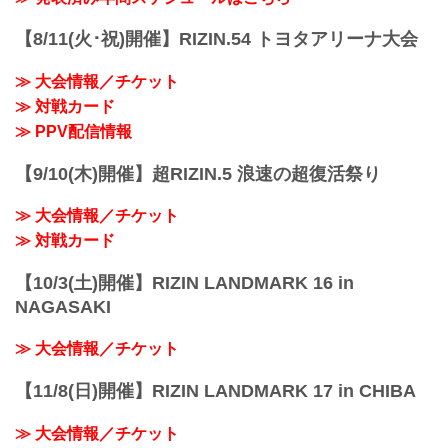
FFオフィシャルサイトにてご案内しま
8/30更新
す。
以下の2名の公開練習スケジュールが変...
【8/11(火･祝)開催】RIZIN.54 トヨタアリーナ大会
主催
RIZIN FIGHTING FEDERATION
≫ 大会情報／チケット
対戦カード
≫ 対戦カード
RIZIN LANDMARK vol.1 対戦カード -
RIZIN FIGHTING FEDERATION オフィシ
≫ PPV配信情報
ャルサイト
スペシャルワンマッチ／朝倉未来 vs. 萩
【9/10(木)開催】超RIZIN.5 浪速の超復活祭り
原京平
RIZIN MMAルール：5分 3R（68.0...
≫ 大会情報／チケット
≫ 対戦カード
【10/3(土)開催】RIZIN LANDMARK 16 in
NAGASAKI
≫ 大会情報／チケット
【11/8(日)開催】RIZIN LANDMARK 17 in CHIBA
≫ 大会情報／チケット