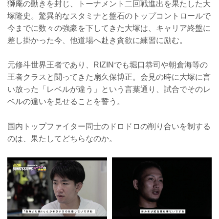
獅庵の動きを封じ、トーナメント二回戦進出を果たした大
塚隆史。驚異的なスタミナと盤石のトップコントロールで
今までに数々の強豪を下してきた大塚は、キャリア終盤に
差し掛かった今、他道場へ赴き貪欲に練習に励む。
元修斗世界王者であり、RIZINでも堀口恭司や朝倉海等の
王者クラスと闘ってきた扇久保博正。会見の時に大塚に言
い放った「レベルが違う」という言葉通り、試合でそのレ
ベルの違いを見せることを誓う。
国内トップファイター同士のドロドロの削り合いを制する
のは、果たしてどちらなのか。