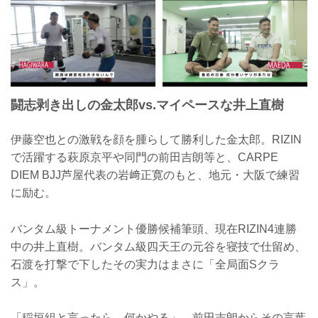
闘志剥き出しの金太郎vs.マイペースな井上直樹
伊藤空也との激戦を顔を腫らして勝利した金太郎。RIZIN
で活躍する萩原京平や同門の前田吉朗等と、CARPE
DIEM BJJ芦屋代表の岩﨑正寛のもと、地元・大阪で練習
に励む。
バンタム級トーナメント優勝候補筆頭、現在RIZIN4連勝
中の井上直樹。バンタム級四天王の元谷を寝技で仕留め、
石渡を打撃で下したその実力はまさに「全局面Sクラ
ス」。
「稲垣組と言ったら、何かやる」。前田吉朗からその言葉