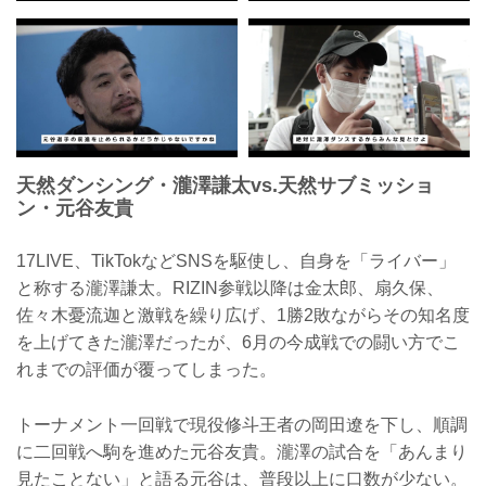
天然ダンシング・瀧澤謙太vs.天然サブミッショ
ン・元谷友貴
17LIVE、TikTokなどSNSを駆使し、自身を「ライバー」
と称する瀧澤謙太。RIZIN参戦以降は金太郎、扇久保、
佐々木憂流迦と激戦を繰り広げ、1勝2敗ながらその知名度
を上げてきた瀧澤だったが、6月の今成戦での闘い方でこ
れまでの評価が覆ってしまった。
トーナメント一回戦で現役修斗王者の岡田遼を下し、順調
に二回戦へ駒を進めた元谷友貴。瀧澤の試合を「あんまり
見たことない」と語る元谷は、普段以上に口数が少ない。