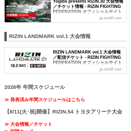
Yogibo presents RIZIN.30 大会情報
／チケット情報 - RIZIN FIGHTING
FEDERATION オフィシャルサイト
jp.rizinff.com
MOVIE
Yogibo presents RIZIN.30 in SAITAMA
SUPER ARENA | Trailer
RIZIN LANDMARK vol.1 大会情報
youtu.be
大会概要
名称
RIZIN LANDMARK vol.1 大会情報
Yogibo presents RIZIN.30
／配信チケット - RIZIN FIGHTING
日時
FEDERATION オフィシャルサイト
2021年9月19日（日）12:30開場 / 14:00開
始
jp.rizinff.com
大会概要
終了予定時間
名称
20:00頃
RIZIN LANDMARK vol.1
※試合内容、イベント進行によって終了
2026年 年間スケジュール
日時
予定時間が前後することがありますので
2021年10月2日（土）19:00開始（予定）
ご了承ください。
※開始時間は予定です。決定次第RIZIN
≫ 発表済み年間スケジュールはこちら
会場
FFオフィシャルサイトにてご案内しま
さいたまスーパーアリーナ
す。
【8/11(火･祝)開催】RIZIN.54 トヨタアリーナ大会
JR京浜東北線・JR上野東京ライン（宇都
主催
宮線・高崎線）「さいた...
RIZIN FIGHTING FEDERATION
≫ 大会情報／チケット
対戦カード