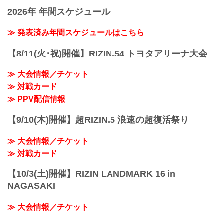
決勝戦 皇治 vs. 白鳥大珠
が続行不可能となったため試合はノーコ
2026年 年間スケジュール
Full Fight | 皇治 vs. 白鳥大珠 / Kouzi vs.
ンテスト...
Taiju Shiratori - RIZIN.29
youtu.be
≫ 発表済み年間スケジュールはこちら
RIZIN キックボクシングトーナメントル
ール：3分 3R（61.0kg）
【8/11(火･祝)開催】RIZIN.54 トヨタアリーナ大会
（LOSE）皇治 vs. 白鳥大珠（WIN）
3R 判定 （0-3）
≫ 大会情報／チケット
≫ 試合結果詳細
≫ 対戦カード
第12試合／バンタム級トーナメント 1回
戦 金太郎 v...
≫ PPV配信情報
【9/10(木)開催】超RIZIN.5 浪速の超復活祭り
≫ 大会情報／チケット
≫ 対戦カード
【10/3(土)開催】RIZIN LANDMARK 16 in
NAGASAKI
≫ 大会情報／チケット