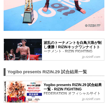
波乱のトーナメントを白鳥大珠が制
し優勝！RIZINキックワンナイトト
ーナメント - RIZIN FIGHTING
FEDERATION オフィシャルサイト
jp.rizinff.com
6月27日（日）丸善インテックアリーナ大
阪のYogibo presents RIZIN.29で行われ
た、BODYMAKER presents RIZIN KICK
Yogibo presents RIZIN.29 試合結果一覧
ワンナイトトーナメントは白鳥大珠が優
勝を果たした！
Yogibo presents RIZIN.29 試合結果
一回戦を1R KOした白鳥と、ノーコンテ
一覧 - RIZIN FIGHTING
ストから審議の上、皇治が決勝へ
FEDERATION オフィシャルサイト
RIZIN.29の第4試合と第5試合で行われた
KICK ワンナイトトーナメントだが、初め
jp.rizinff.com
第13試合／BODYMAKER presents RIZIN
に行われた皇治と梅野源治の試合は開始
KICK ワンナイトトーナメント
43秒、偶発的なバッティングにより梅野