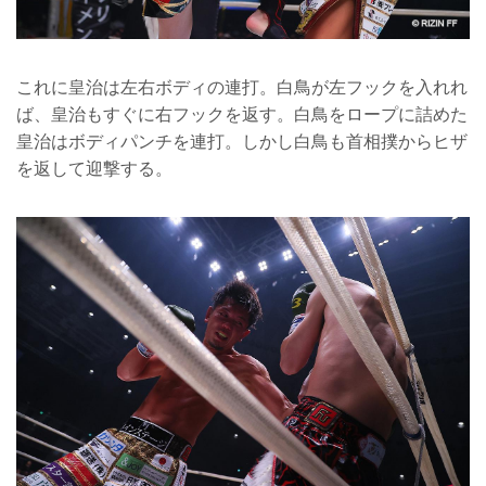
これに皇治は左右ボディの連打。白鳥が左フックを入れれ
ば、皇治もすぐに右フックを返す。白鳥をロープに詰めた
皇治はボディパンチを連打。しかし白鳥も首相撲からヒザ
を返して迎撃する。