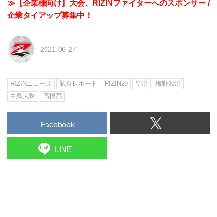
≫【企業様向け】大会、RIZINファイターへのスポンサー /
企業タイアップ募集中！
2021-06-27
RIZINニュース
試合レポート
RIZIN29
皇治
梅野源治
白鳥大珠
髙橋亮
Facebook
LINE