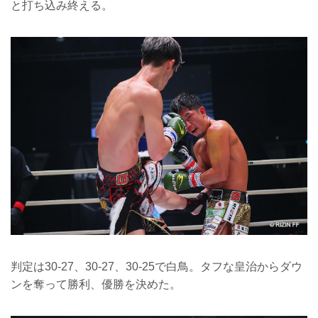
と打ち込み終える。
判定は30-27、30-27、30-25で白鳥。タフな皇治からダウ
ンを奪って勝利、優勝を決めた。