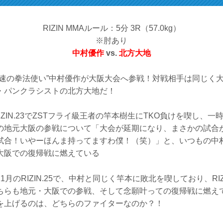
RIZIN MMAルール：5分 3R（57.0kg）
※肘あり
中村優作
vs.
北方大地
浪速の拳法使い”中村優作が大阪大会へ参戦！対戦相手は同じく
・パンクラシストの北方大地だ！
IZIN.23でZSTフライ級王者の竿本樹生にTKO負けを喫し、
の地元大阪の参戦について「大会が延期になり、まさかの試合
試合！いやーほんま持ってますわ僕！（笑）」と、いつもの中
大阪での復帰戦に燃えている
1月のRIZIN.25で、中村と同じく竿本に敗北を喫しており、RI
ちらも地元・大阪での参戦、そして念願叶っての復帰戦に燃え
を上げるのは、どちらのファイターなのか？！