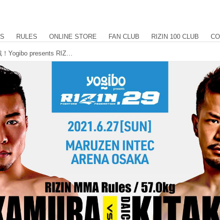
US
RULES
ONLINE STORE
FAN CLUB
RIZIN 100 CLUB
CO
中村優作vs.北方大地、吉成名高が参戦！Yogibo presents RIZIN.29 追加対戦カード