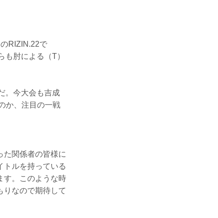
ZIN.22で
らも肘による（T）
誓だ。今大会も吉成
るのか、注目の一戦
った関係者の皆様に
イトルを持っている
ます。このような時
もりなので期待して