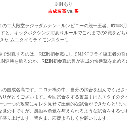
※肘あり
吉成名高
vs.
誓
の二大殿堂ラジャダムナン・ルンピニーの統一王者。昨年8月のRI
果たすと、キックボクシング肘ありルールでこれまでの2戦をどち
きた“ムエタイミライモンスター”。
で対戦するのは、RIZIN初参戦にしてNJKFフライ級王者の
ZIN連勝を飾るのか、RIZIN初参戦の誓が吉成の快進撃を止め
ムの吉成名高です。コロナ禍の中、自分の試合を組んでくださ
ありがとうございます。今回試合をする誓選手はムエタイのタ
一つ一つの攻撃にキレを見せて圧倒的な試合ができたらと思い
な世の中ですが、感動や勇気を与えられるような試合をするつ
ず盛り上げます。皆さま、応援よろしくお願いします。