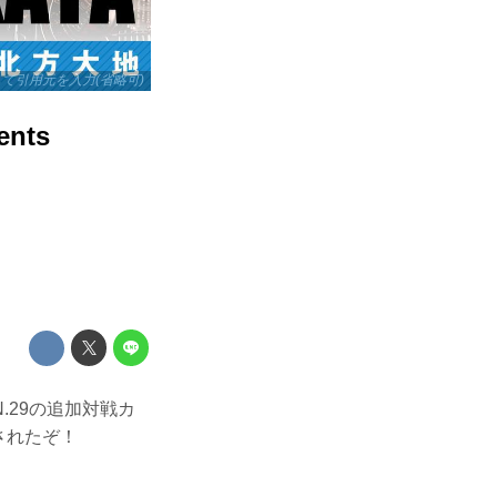
リックして引用元を入力(省略可)
nts
IN.29の追加対戦カ
されたぞ！