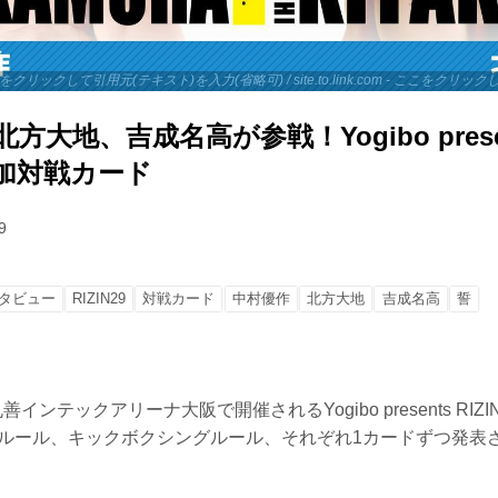
 - ここをクリックして引用元(テキスト)を入力(省略可) / site.to.link.com - ここをク
北方大地、吉成名高が参戦！Yogibo prese
9 追加対戦カード
9
タビュー
RIZIN29
対戦カード
中村優作
北方大地
吉成名高
誓
インテックアリーナ大阪で開催されるYogibo presents RIZ
Aルール、キックボクシングルール、それぞれ1カードずつ発表