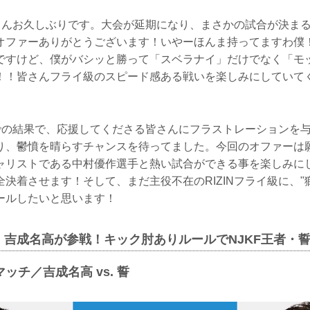
の皆さんお久しぶりです。大会が延期になり、まさかの試合が決ま
オファーありがとうございます！いやーほんま持ってますわ僕
ですけど、僕がバシッと勝って「スベラナイ」だけでなく「モ
！！皆さんフライ級のスピード感ある戦いを楽しみにしていて
初戦での結果で、応援してくださる皆さんにフラストレーションを
り、鬱憤を晴らすチャンスを待ってました。今回のオファーは
ャリストである中村優作選手と熱い試合ができる事を楽しみに
決着させます！そして、まだ主役不在のRIZINフライ級に、"
ールしたいと思います！
・吉成名高が参戦！キック肘ありルールでNJKF王者・
ッチ／吉成名高 vs. 誓