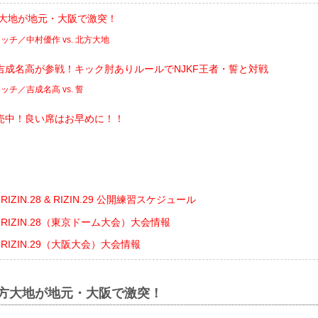
方大地が地元・大阪で激突！
チ／中村優作 vs. 北方大地
吉成名高が参戦！キック肘ありルールでNJKF王者・誓と対戦
チ／吉成名高 vs. 誓
売中！良い席はお早めに！！
ト
nts RIZIN.28 & RIZIN.29 公開練習スケジュール
ents RIZIN.28（東京ドーム大会）大会情報
ents RIZIN.29（大阪大会）大会情報
北方大地が地元・大阪で激突！