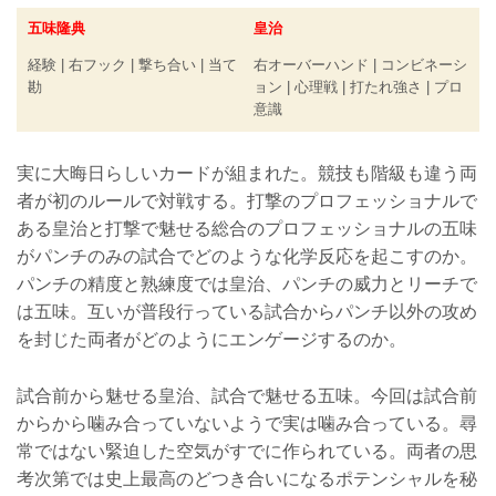
五味隆典
皇治
経験 | 右フック | 撃ち合い | 当て
右オーバーハンド | コンビネーシ
勘
ョン | 心理戦 | 打たれ強さ | プロ
意識
実に大晦日らしいカードが組まれた。競技も階級も違う両
者が初のルールで対戦する。打撃のプロフェッショナルで
ある皇治と打撃で魅せる総合のプロフェッショナルの五味
がパンチのみの試合でどのような化学反応を起こすのか。
パンチの精度と熟練度では皇治、パンチの威力とリーチで
は五味。互いが普段行っている試合からパンチ以外の攻め
を封じた両者がどのようにエンゲージするのか。
試合前から魅せる皇治、試合で魅せる五味。今回は試合前
からから噛み合っていないようで実は噛み合っている。尋
常ではない緊迫した空気がすでに作られている。両者の思
考次第では史上最高のどつき合いになるポテンシャルを秘