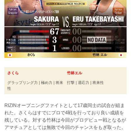
さくら
竹林エル
グラップリング力 | 極め力 | 将来
打撃 | 適応力 | 将来性
性
RIZINオープニングファイトとして17歳同士の試合が組ま
れた。さくらはすでにプロで4戦を行っており良い成績を
残している。対する竹林は今回がプロデビュー戦となるが
アマチュアとしては無敗で今回のチャンスをもぎ取った。