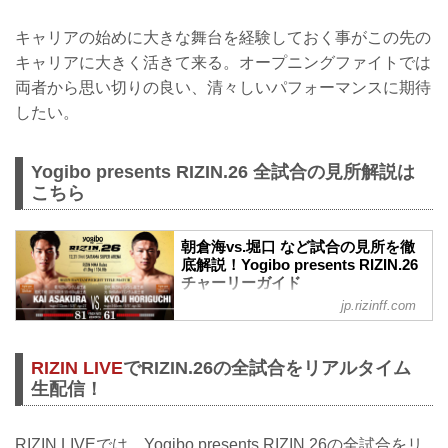
キャリアの始めに大きな舞台を経験しておく事がこの先の
キャリアに大きく活きて来る。オープニングファイトでは
両者から思い切りの良い、清々しいパフォーマンスに期待
したい。
Yogibo presents RIZIN.26 全試合の見所解説は
こちら
朝倉海vs.堀口 など試合の見所を徹
底解説！Yogibo presents RIZIN.26
チャーリーガイド
jp.rizinff.com
12月31日（木）さいたまスーパーアリー
ナにて開催されるYogibo presents
RIZIN.26の見所を、RIZINマッチメイク担
RIZIN LIVE
でRIZIN.26の全試合をリアルタイム
当のチャーリーが徹底解説する『チャー
リーガイド』！選手のバッグボーンやス
生配信！
トロングポイントを把握すれば、試合観
戦がもっと楽しくなる！観戦前に是非チ
ェックしておこう！
RIZIN LIVEでは、Yogibo presents RIZIN.26の全試合をリ