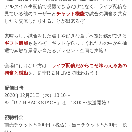
SNSをフォローして最新のチャーリーガ
アルタイム生配信で視聴できるだけでなく、ライブ配信を
イドをチェック！
見ている他のユーザーと
チャット機能
で試合の興奮を共有
RIZINオフィシャルSNSをフォローすると
最新のチャーリーガイドがチェックでき
したり交流したりすることが出来るぞ！
る！お見逃しなく！
※こちらのページは随時、追加更新い
素晴らしい試合をした選手や好きな選手へ投げ銭ができる
た...
ギフト機能
もあるぞ！ギフトを送ってくれた方の中から抽
選で素敵な景品が当たるプレゼント企画も実施！
会場に行けない方は、
ライブ配信だからこそ味わえるあの
興奮と感動
を、是非RIZIN LIVEで味わおう！
配信日時
2020年12月31日（木）13:10〜
※「RIZIN BACKSTAGE」は、13:00〜放送開始！
視聴料金
前売チケット 5,000円（税込）/ 当日チケット 5,500円（税