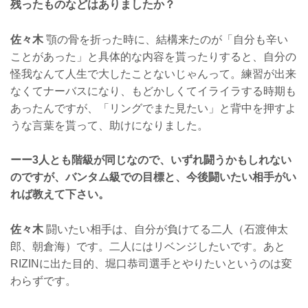
残ったものなどはありましたか？
佐々木
顎の骨を折った時に、結構来たのが「自分も辛い
ことがあった」と具体的な内容を貰ったりすると、自分の
怪我なんて人生で大したことないじゃんって。練習が出来
なくてナーバスになり、もどかしくてイライラする時期も
あったんですが、「リングでまた見たい」と背中を押すよ
うな言葉を貰って、助けになりました。
ーー3人とも階級が同じなので、いずれ闘うかもしれない
のですが、バンタム級での目標と、今後闘いたい相手がい
れば教えて下さい。
佐々木
闘いたい相手は、自分が負けてる二人（石渡伸太
郎、朝倉海）です。二人にはリベンジしたいです。あと
RIZINに出た目的、堀口恭司選手とやりたいというのは変
わらずです。