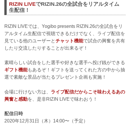
RIZIN LIVE
でRIZIN.26の全試合をリアルタイム
生配信！
RIZIN LIVEでは、Yogibo presents RIZIN.26の全試合をリ
アルタイム生配信で視聴できるだけでなく、ライブ配信を
見ている他のユーザーと
チャット機能
で試合の興奮を共有
したり交流したりすることが出来るぞ！
素晴らしい試合をした選手や好きな選手へ投げ銭ができる
ギフト機能
もあるぞ！ギフトを送ってくれた方の中から抽
選で素敵な景品が当たるプレゼント企画も実施！
会場に行けない方は、
ライブ配信だからこそ味わえるあの
興奮と感動
を、是非RIZIN LIVEで味わおう！
配信日時
2020年12月31日（木）14:00〜（予定）