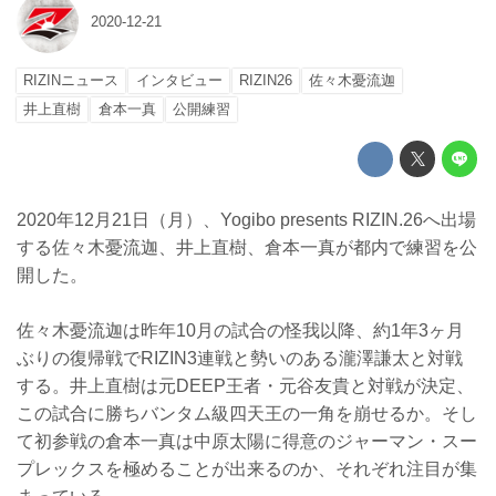
2020-12-21
RIZINニュース
インタビュー
RIZIN26
佐々木憂流迦
井上直樹
倉本一真
公開練習
2020年12月21日（月）、Yogibo presents RIZIN.26へ出場
する佐々木憂流迦、井上直樹、倉本一真が都内で練習を公
開した。
佐々木憂流迦は昨年10月の試合の怪我以降、約1年3ヶ月
ぶりの復帰戦でRIZIN3連戦と勢いのある瀧澤謙太と対戦
する。井上直樹は元DEEP王者・元谷友貴と対戦が決定、
この試合に勝ちバンタム級四天王の一角を崩せるか。そし
て初参戦の倉本一真は中原太陽に得意のジャーマン・スー
プレックスを極めることが出来るのか、それぞれ注目が集