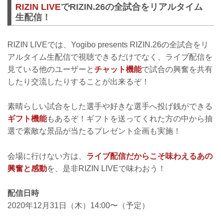
RIZIN LIVE
でRIZIN.26の全試合をリアルタイム
生配信！
RIZIN LIVEでは、Yogibo presents RIZIN.26の全試合をリ
アルタイム生配信で視聴できるだけでなく、ライブ配信を
見ている他のユーザーと
チャット機能
で試合の興奮を共有
したり交流したりすることが出来るぞ！
素晴らしい試合をした選手や好きな選手へ投げ銭ができる
ギフト機能
もあるぞ！ギフトを送ってくれた方の中から抽
選で素敵な景品が当たるプレゼント企画も実施！
会場に行けない方は、
ライブ配信だからこそ味わえるあの
興奮と感動
を、是非RIZIN LIVEで味わおう！
配信日時
2020年12月31日（木）14:00〜（予定）