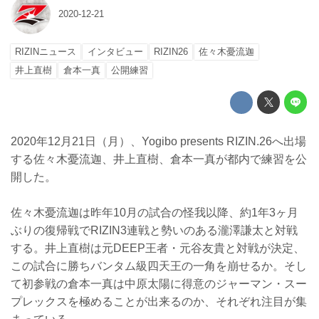
2020-12-21
RIZINニュース
インタビュー
RIZIN26
佐々木憂流迦
井上直樹
倉本一真
公開練習
2020年12月21日（月）、Yogibo presents RIZIN.26へ出場
する佐々木憂流迦、井上直樹、倉本一真が都内で練習を公
開した。
佐々木憂流迦は昨年10月の試合の怪我以降、約1年3ヶ月
ぶりの復帰戦でRIZIN3連戦と勢いのある瀧澤謙太と対戦
する。井上直樹は元DEEP王者・元谷友貴と対戦が決定、
この試合に勝ちバンタム級四天王の一角を崩せるか。そし
て初参戦の倉本一真は中原太陽に得意のジャーマン・スー
プレックスを極めることが出来るのか、それぞれ注目が集