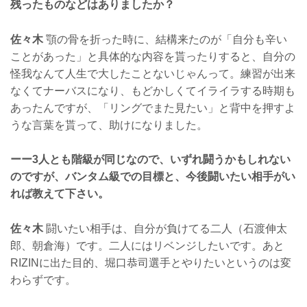
残ったものなどはありましたか？
佐々木
顎の骨を折った時に、結構来たのが「自分も辛い
ことがあった」と具体的な内容を貰ったりすると、自分の
怪我なんて人生で大したことないじゃんって。練習が出来
なくてナーバスになり、もどかしくてイライラする時期も
あったんですが、「リングでまた見たい」と背中を押すよ
うな言葉を貰って、助けになりました。
ーー3人とも階級が同じなので、いずれ闘うかもしれない
のですが、バンタム級での目標と、今後闘いたい相手がい
れば教えて下さい。
佐々木
闘いたい相手は、自分が負けてる二人（石渡伸太
郎、朝倉海）です。二人にはリベンジしたいです。あと
RIZINに出た目的、堀口恭司選手とやりたいというのは変
わらずです。