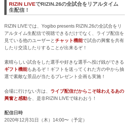
RIZIN LIVE
でRIZIN.26の全試合をリアルタイム
生配信！
RIZIN LIVEでは、Yogibo presents RIZIN.26の全試合をリ
アルタイム生配信で視聴できるだけでなく、ライブ配信を
見ている他のユーザーと
チャット機能
で試合の興奮を共有
したり交流したりすることが出来るぞ！
素晴らしい試合をした選手や好きな選手へ投げ銭ができる
ギフト機能
もあるぞ！ギフトを送ってくれた方の中から抽
選で素敵な景品が当たるプレゼント企画も実施！
会場に行けない方は、
ライブ配信だからこそ味わえるあの
興奮と感動
を、是非RIZIN LIVEで味わおう！
配信日時
2020年12月31日（木）14:00〜（予定）