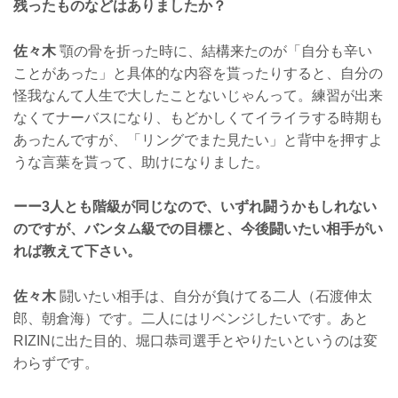
残ったものなどはありましたか？
佐々木
顎の骨を折った時に、結構来たのが「自分も辛い
ことがあった」と具体的な内容を貰ったりすると、自分の
怪我なんて人生で大したことないじゃんって。練習が出来
なくてナーバスになり、もどかしくてイライラする時期も
あったんですが、「リングでまた見たい」と背中を押すよ
うな言葉を貰って、助けになりました。
ーー3人とも階級が同じなので、いずれ闘うかもしれない
のですが、バンタム級での目標と、今後闘いたい相手がい
れば教えて下さい。
佐々木
闘いたい相手は、自分が負けてる二人（石渡伸太
郎、朝倉海）です。二人にはリベンジしたいです。あと
RIZINに出た目的、堀口恭司選手とやりたいというのは変
わらずです。