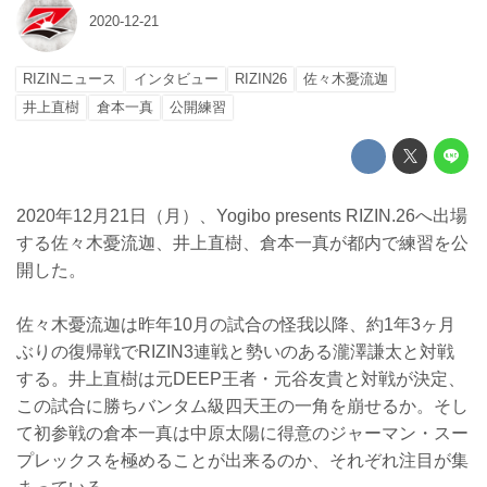
2020-12-21
RIZINニュース
インタビュー
RIZIN26
佐々木憂流迦
井上直樹
倉本一真
公開練習
2020年12月21日（月）、Yogibo presents RIZIN.26へ出場
する佐々木憂流迦、井上直樹、倉本一真が都内で練習を公
開した。
佐々木憂流迦は昨年10月の試合の怪我以降、約1年3ヶ月
ぶりの復帰戦でRIZIN3連戦と勢いのある瀧澤謙太と対戦
する。井上直樹は元DEEP王者・元谷友貴と対戦が決定、
この試合に勝ちバンタム級四天王の一角を崩せるか。そし
て初参戦の倉本一真は中原太陽に得意のジャーマン・スー
プレックスを極めることが出来るのか、それぞれ注目が集