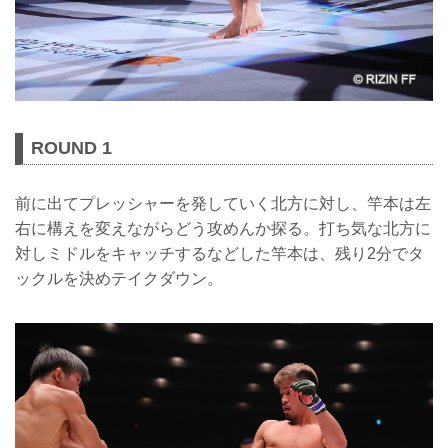
ROUND 1
前に出てプレッシャーを発していく北方に対し、竿本は左
右に構えを変えながらどう攻めんか探る。打ち気な北方に
対しミドルをキャッチするなどした竿本は、残り2分でタ
ックルを決めテイクダウン。