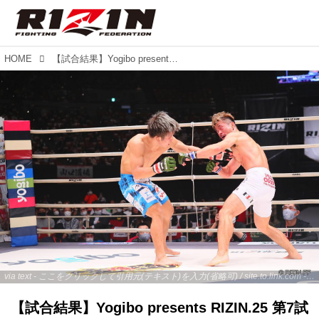
HOME
【試合結果】Yogibo presents RIZIN.25 第7試合／竿本樹生 vs. 北方大地
via text - ここをクリックして引用元(テキスト)を入力(省略可) / site.to.link.com - ここをクリックして引用元を入力(省略可)
【試合結果】Yogibo presents RIZIN.25 第7試