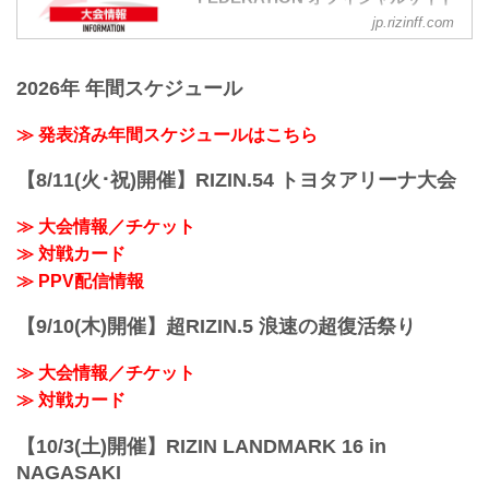
jp.rizinff.com
大会概要
名称
Yogibo presents RIZIN.26
2026年 年間スケジュール
日時
2020年12月31日（木）14:00開始（予
定）
≫ 発表済み年間スケジュールはこちら
※ 開始時間は予定です。決定次第RIZIN
FFオフィシャルサイトにてご案内しま
【8/11(火･祝)開催】RIZIN.54 トヨタアリーナ大会
す。
※ 混雑を避けるため入場規制を実施しま
≫ 大会情報／チケット
す。
≫ 対戦カード
※ 入場開始時間は前日までにRIZIN FFオ
フィシャルサイトにてご案内しますの
≫ PPV配信情報
で、ご確認のうえご来場ください。
会場
【9/10(木)開催】超RIZIN.5 浪速の超復活祭り
さいたまスーパーアリーナ
≫ さいたまスーパーアリーナ（外部サイ
≫ 大会情報／チケット
ト）
JR京浜東北線・JR上野東京ライン（宇都
≫ 対戦カード
宮線・高崎...
【10/3(土)開催】RIZIN LANDMARK 16 in
NAGASAKI