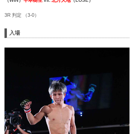
（WIN）
竿本樹生
vs.
北方大地
（LOSE）
3R 判定 （3-0）
入場