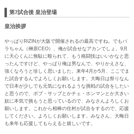
第7試合後 皇治登場
皇治挨拶
やっぱりRIZINが大阪で開催されるの最高ですね。でもバ
ラちゃん（榊原CEO）、俺が試合せなアカンでしょ。9月
に天心くんに無駄に殴られて、もう格闘技はいいかなと思
ったんですけど、やっぱり俺は男なんで、やりかえさな、
強くなろうと珍しく思いました。来年4月か5月、ここでま
た試合するんでよろしくお願いします。大晦日は祭りなん
で日本が少しでも元気になれるような挑戦の試合をしたい
と思うので、ボブ・サップとかチェ・ホンマンとか大きい
奴に本気で挑もうと思っているので、みなさんよろしくお
願いします。これから相棒の住村が試合をするので、応援
してください。よろしくお願いします。みなさん、大晦日
も来年も応援してもらえると嬉しいです。