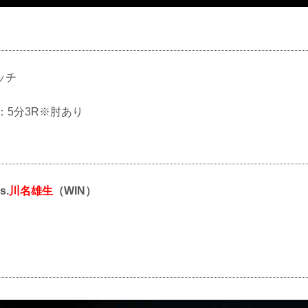
ッチ
ル：5分3R※肘あり
s.
川名雄生
（WIN）