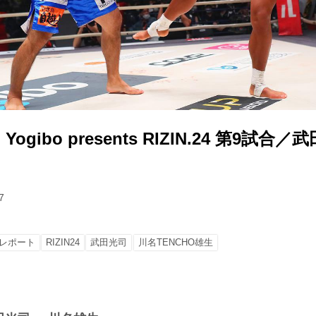
gibo presents RIZIN.24 第9試合／武
7
レポート
RIZIN24
武田光司
川名TENCHO雄生