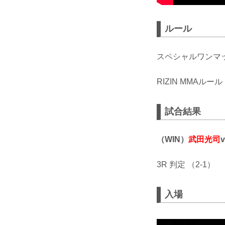
ルール
スペシャルワンマ
RIZIN MMAルー
試合結果
（WIN）
武田光司
v
3R 判定 （2-1）
入場