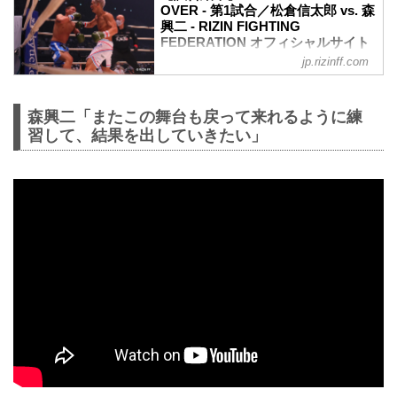
OVER - 第1試合／松倉信太郎 vs. 森
興二 - RIZIN FIGHTING
FEDERATION オフィシャルサイト
jp.rizinff.com
ルール
スペシャルワンマッチ
RIZIN キックボクシングルール：3分3R
森興二「またこの舞台も戻って来れるように練
試合結果
習して、結果を出していきたい」
（WIN）松倉信太郎vs.森興二（LOSE）
1R 1分28秒 KO（右フック）
入場
ROUND 1
森はサウスポーから左ストレート、右フ
ックと距離を詰めてさっそく強打を打ち
づける。しかし松倉は逆に距離を作り、
右ミドル、右三日月蹴りを打ち込む。そ
して左右のフックで襲い掛かり、右フッ
クでダウンを奪取。
立ち上がった森にフィニッシュに掛かっ
た松倉は再び左右のフックから最後は右
フックを叩き込み、森をマットに沈...