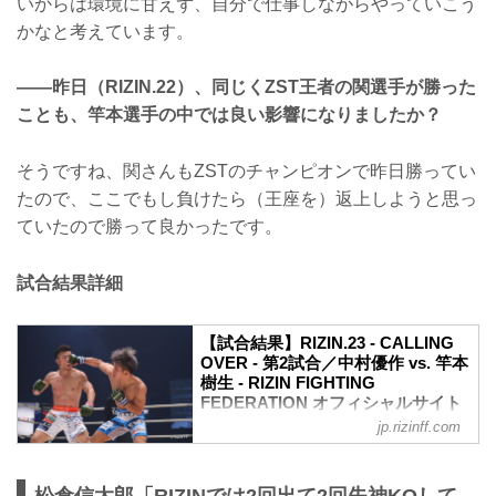
いからは環境に甘えず、自分で仕事しながらやっていこう
かなと考えています。
——昨日（RIZIN.22）、同じくZST王者の関選手が勝った
ことも、竿本選手の中では良い影響になりましたか？
そうですね、関さんもZSTのチャンピオンで昨日勝ってい
たので、ここでもし負けたら（王座を）返上しようと思っ
ていたので勝って良かったです。
試合結果詳細
【試合結果】RIZIN.23 - CALLING
OVER - 第2試合／中村優作 vs. 竿本
樹生 - RIZIN FIGHTING
FEDERATION オフィシャルサイト
jp.rizinff.com
ルール
スペシャルワンマッチ
RIZIN MMAルール：5分3R※肘あり
松倉信太郎「RIZINでは2回出て2回失神KOして
試合結果