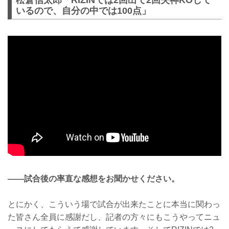
いるので、自分の中では100点」
（LOSE）中村優作vs.竿本樹生（WIN）
1R 4分6秒 TKO（レフェリーストップ：
スタンドパンチ）
入場
ROUND 1
オーソドックスの中村に対し竿本はサウ
スポーで距離を取る。中村の跳びヒザの
直後に竿本はタックルで組みに出る。中
村をコーナーに押し込み、竿本が足を引
いてテイクダウン。しかしここは動きが
なくレフェリーがブレイク。
中村は遠間からの右ストレート、跳びヒ
ザと狙い、竿本はこれを警戒して入れ
な...
——試合後の率直な感想をお聞かせください。
とにかく、こういう場で試合が出来たことに本当に関わっ
た皆さん全員に感謝だし、記者の方々にもこうやってニュ