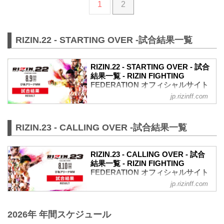
1
2
試合結果
（WIN）松倉信太郎vs.森興二（LOSE）
1R 1分28秒 KO（右フック）
入場
RIZIN.22 - STARTING OVER -試合結果一覧
ROUND 1
森はサウスポーから左ストレート、右フ
ックと距離を詰めてさっそく強打を打ち
RIZIN.22 - STARTING OVER - 試合
づける。しかし松倉は逆に距離を作り、
結果一覧 - RIZIN FIGHTING
右ミドル、右三日月蹴りを打ち込む。そ
FEDERATION オフィシャルサイト
して左右のフックで襲い掛かり、右フッ
jp.rizinff.com
第9試合／スペシャルワンマッチ 矢地祐
クでダウンを奪取。
介 vs. ホベルト・サトシ・ソウザ
立ち上がった森にフィニッシュに掛かっ
RIZIN MMAルール：5分 3R（71.0kg）
た松倉は再び左右のフックから最後は右
RIZIN.23 - CALLING OVER -試合結果一覧
（LOSE）矢地祐介 vs. ホベルト・サト
フックを叩き込み、森をマットに沈...
シ・ソウザ（WIN）
1R 1分52秒 TKO（レフェリーストップ：
RIZIN.23 - CALLING OVER - 試合
グラウンドパンチ）
結果一覧 - RIZIN FIGHTING
試合結果詳細
FEDERATION オフィシャルサイト
第8試合／スペシャルワンマッチ 浜崎朱
加 vs. 前澤智
jp.rizinff.com
第9試合／バンタム級タイトルマッチ 朝
RIZIN 女子MMAルール：5分
倉海 vs. 扇久保博正
3R（52.0kg）
RIZIN MMAルール：5分 3R（61.0kg）
※肘あり
2026年 年間スケジュール
※肘あり
（WIN）浜崎朱加 vs. 前澤智（LOSE）
（WIN）朝倉海 vs. 扇久保博正（LOSE）