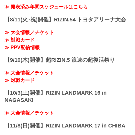
2R 1分26秒 S（タップアウト：アー...
1R 4分31秒 TKO（レフェリーストップ：
≫ 発表済み年間スケジュールはこちら
グラウンドキック）
試合結果詳細
【8/11(火･祝)開催】RIZIN.54 トヨタアリーナ大会
第8試合／スペシャルワンマッチ 元谷友
貴 vs. 魚井フルスイング
≫ 大会情報／チケット
RIZIN MMAルール：5分 3R（61.0kg）
≫ 対戦カード
※肘あり
（WIN）元谷友貴 vs. 魚井フルスイング
≫ PPV配信情報
（LOSE）
3R 2分19秒 S（タップアウト：フロン...
【9/10(木)開催】超RIZIN.5 浪速の超復活祭り
≫ 大会情報／チケット
≫ 対戦カード
【10/3(土)開催】RIZIN LANDMARK 16 in
NAGASAKI
≫ 大会情報／チケット
【11/8(日)開催】RIZIN LANDMARK 17 in CHIBA