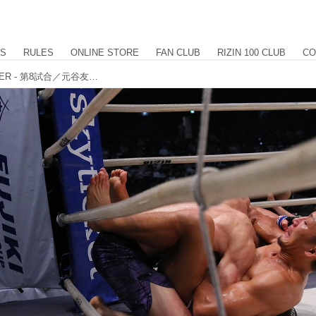
US
RULES
ONLINE STORE
FAN CLUB
RIZIN 100 CLUB
CO
【試合結果】RIZIN.23 - CALLING OVER - 第8試合／元谷友貴 vs. 魚井フルスイング