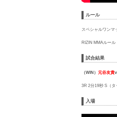
ルール
スペシャルワンマ
RIZIN MMAルー
試合結果
（WIN）
元谷友貴
v
3R 2分19秒 
入場