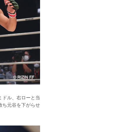
ミドル、右ローと当
放ち元谷を下がらせ