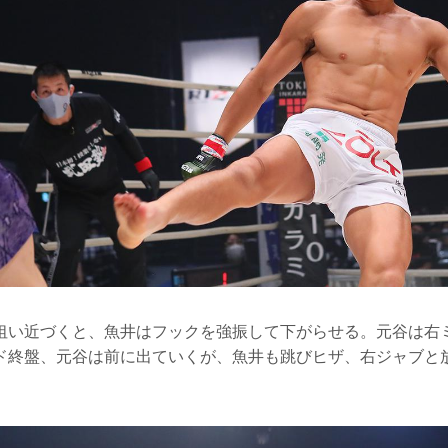
狙い近づくと、魚井はフックを強振して下がらせる。元谷は右
ド終盤、元谷は前に出ていくが、魚井も跳びヒザ、右ジャブと