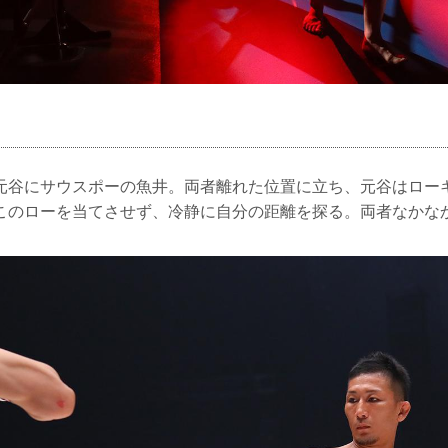
元谷にサウスポーの魚井。両者離れた位置に立ち、元谷はロー
このローを当てさせず、冷静に自分の距離を探る。両者なかな