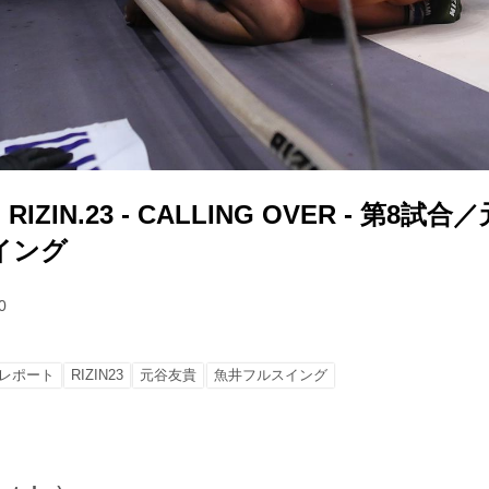
ZIN.23 - CALLING OVER - 第8試合
ング
0
レポート
RIZIN23
元谷友貴
魚井フルスイング