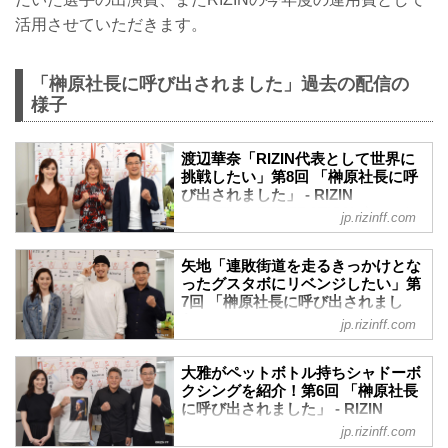
活用させていただきます。
「榊原社長に呼び出されました」過去の配信の
様子
渡辺華奈「RIZIN代表として世界に
挑戦したい」第8回 「榊原社長に呼
び出されました」 - RIZIN
FIGHTING FEDERATION オフィシ
jp.rizinff.com
ャルサイト
毎週水曜日にRIZINファイターを招き
矢地「連敗街道を走るきっかけとな
Youtubeライブ配信を行う「榊原社長に呼
ったグスタボにリベンジしたい」第
び出されました」。今回は昨年末の
7回 「榊原社長に呼び出されまし
BELLATOR JAPANで見事なTKO勝利を
た」 - RIZIN FIGHTING
jp.rizinff.com
収めた渡辺華奈がゲストとして登場！
FEDERATION オフィシャルサイト
MCの榊原CEOとくるみに呼ばれ渡辺が登
本日のYoutubeライブ配信「榊原社長に呼
場すると、榊原CEOからお決まりの「ど
大雅がペットボトル持ちシャドーボ
び出されました」に“KRAZY BEEのお祭
んなモチベーションで、日々、なにして
クシングを紹介！第6回 「榊原社長
り漢”こと矢地祐介がゲストとして登場！
に呼び出されました」 - RIZIN
るの？」の質問からトークがスタートし
矢地への質問一発目は、榊原CEOお決ま
FIGHTING FEDERATION オフィシ
た。
jp.rizinff.com
りの「日々、なにしてるの？」の一言か
ャルサイト
渡辺はモチベーションについて「自分の