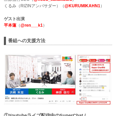
くるみ（RIZINアンバサダー）（
@KURUMIKAHN1
）
ゲスト出演
平本蓮
（
@ren___k1
）
番組への支援方法
①Youtubeライブ配信中のSuperChat /