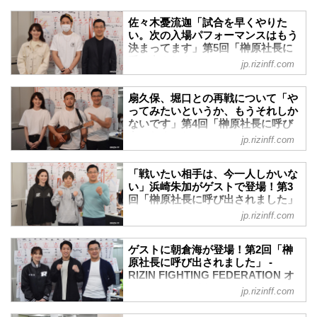
らスタート。
中でモチベーションという概念がないの
本日5月13日（水）のYoutubeライブ配信
矢地は「家の中で簡単な自重トレーニン
佐々木憂流迦「試合を早くやりた
で、試合があってもなくてもあまり上下
「榊原社長に呼び出されました」のゲス
グなど、できる限りのことをしてます」
い。次の入場パフォーマンスはもう
なく、淡々と生活してます」と答え...
トとして、RIZINファイターの大雅が登
決まってます」第5回「榊原社長に
と笑顔で話した。また「次の試合が決ま
場！
呼び出されました」 - RIZIN
っていない中でのモチベーションはどう
jp.rizinff.com
榊原信行CEOとRIZINアンバサダーのく
FIGHTING FEDERATION オフィシ
してる？」と質問されると「逆に、試合
るみに呼び込まれて大雅が登場し、ライ
ャルサイト
がない期間が今までなかったのでポジテ
ブ配信がスタート。MCの2人とともに番
扇久保、堀口との再戦について「や
ィブに捉え、この期間を自分の能力アッ
「榊原社長に呼び出されました」3日連続
組を盛り上げた。
ってみたいというか、もうそれしか
プの期間としています。モチ...
ライブ配信の最終日のゲストは“摩天楼の
ないです」第4回「榊原社長に呼び
番組冒頭、榊原CEOが「大雅って今、何
鞍馬天狗” 佐々木憂流迦が登場！
出されました」 - RIZIN FIGHTING
歳なの？」といきなり質問。「今年で24
jp.rizinff.com
榊原信行CEOとRIZINアンバサダーのく
FEDERATION オフィシャルサイト
です。デビューは高校一年生の時です」
るみに呼び込まれて登場した憂流迦は、2
と大雅が回答すると「デビューが早いか
昨夜に引き続き、都内のRIZIN事務局から
人とともに番組を盛り上げた。
「戦いたい相手は、今一人しかいな
ら格闘技界に長く居るイメージだけど、
Youtubeライブ配信が行われた「榊原社長
番組冒頭、榊原CEOから10月の試合で負
い」浜崎朱加がゲストで登場！第3
まだむちゃくちゃ若いんだな」と驚きの
に呼び出されました」。3日連続配信の2
傷した怪我の状況について尋ねられる
回「榊原社長に呼び出されました」
声を上げた。...
日目にゲストとして登場したのは、昨年
- RIZIN FIGHTING FEDERATION
と、憂流迦は「痛みはなくなっていて、
jp.rizinff.com
大晦日に元パンクラス王者・石渡伸太郎
オフィシャルサイト
骨自体もだいぶくっついています。ただ
に勝利した扇久保博正だ。
もう一度手術する予定だったが、このコ
3日連続ライブ配信が決定したYoutubeラ
吉田拓郎の「落陽」を扇久保が唄いなが
ゲストに朝倉海が登場！第2回「榊
ロナの影響で延期になった」と話した。
イブ配信番組「榊原社長に呼び出されま
らライブ配信がスタート。これには榊原
原社長に呼び出されました」 -
もう一度手術しないと完治しないという
した」が、5月6日（水・祝）RIZIN事務局
RIZIN FIGHTING FEDERATION オ
CEOも「すごいね」の一言。「落陽」を
現状をカメラの前で明...
にて行われた。
フィシャルサイト
唄いきった扇久保は「試合よりも緊張し
jp.rizinff.com
3日連続配信の初日ゲストとして、RIZIN
ました」と、はにかんで見せた。
前回好評を博したYoutubeライブ配信番組
ファイターの浜崎朱加が登場！番組冒
榊原CEOから「どんな生活を送ってる