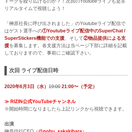
トークを繰り広げるのか？！次回のYoutubeライブも是非
リアルタイムで視聴しよう！
「榊原社長に呼び出されました」のYoutubeライブ配信で
はゲスト選手への
①Youtubeライブ配信中のSuperChat /
SuperStickers機能での支援
、そして
②物品提供による支
援
を募集します。各支援方法は当ページ下部に詳細を記載
しておりますので、事前にご確認下さい。
次回 ライブ配信日時
2020年6月3日（水）
19:00
21:00〜（予定）
≫ RIZIN公式YouTubeチャンネル
※開始時間になりましたら上記リンクから視聴できます。
出演
榊原信行CEO（
@nobu_sakakibara
）