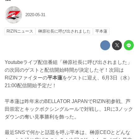
2020-05-31
RIZINニュース
榊原社長に呼び出されました
平本蓮
Youtubeライブ配信番組「榊原社長に呼び出されました」
の次回のゲストと配信開始時間が決定したぞ！次回は
RIZINファイターの
平本蓮
をゲストに迎え、6月3日（水）
21:00配信開始予定だ！
平本蓮は昨年末のBELLATOR JAPANでRIZIN初参戦、芦
田崇宏とキックボクシングルールで対戦し、1Rに3ノック
ダウンの奪い見事勝利を飾った。
最近SNSで何かと話題を呼ぶ平本は、榊原CEOとどんな