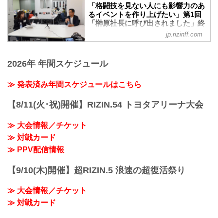
「榊原社長に呼び出されました」が、4月
頭、榊原信行CEOとRIZINアンバサダー
「格闘技を見ない人にも影響力のあ
の？」と質問されると、扇久保は「対人
29日（水）RIZIN事務局にて行われた。
のくるみに呼び込まれて登場した浜崎
るイベントを作り上げたい」第1回
練習が出来ないので、走...
第2回となる今回は、ゲストにRIZINファ
「榊原社長に呼び出されました」終
は、2人とともに番組を盛り上げた。
イターの朝倉海が登場！榊原信行CEOと
了！ - RIZIN FIGHTING
番組冒頭、メガイベント開催について話
jp.rizinff.com
RIZINアンバサダーのくるみとともに番組
FEDERATION オフィシャルサイト
が及ぶと榊原CEOから「次の試合、いつ
を盛り上げた。
だったらやりますか？」と浜崎へ質問。
4月22日（水）、RIZIN事務局にて新企画
番組冒頭でマネル・ケイプの話題に触れ
それに対し浜崎は「正直、1ヶ月半は欲し
「榊原社長に呼び出されました」の
2026年 年間スケジュール
ると、榊原CEOが「（昨年の大晦日）あ
いですね。対人練習...
Youtubeライブ配信が行われた。ライブ配
の時に海が（マネルに）勝っていれば、
信には榊原信行CEOとRIZINアンバサダ
≫ 発表済み年間スケジュールはこちら
マネルがUFCへ行かなかったかも」と話
ーのくるみが出演。現状の状況やどんな
す場面や、中止となった4月大会について
風に過ごしているのかなどを話した。
話が及ぶと、海が「あの試合に出ておけ
【8/11(火･祝)開催】RIZIN.54 トヨタアリーナ大会
今回のライブ配信ではYoutubeの
ばよかっ...
SuperChat（スーパーチャッ
≫ 大会情報／チケット
ト）/SuperStickers（スーパーステッカー
ズ）機能を使い、視聴者からの質問やコ
≫ 対戦カード
メントを読み上げられた。
≫ PPV配信情報
「（先日のライブ会見で話された）“格闘
技の祭典”について語って欲しい」とい
【9/10(木)開催】超RIZIN.5 浪速の超復活祭り
う...
≫ 大会情報／チケット
≫ 対戦カード