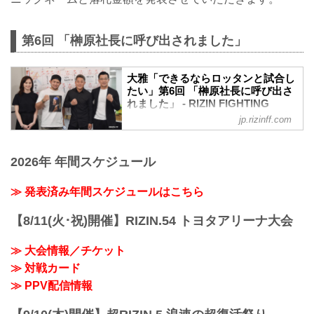
たします。
※万が一、落札者が反社会勢力等との関
わり合いにつき合理的な疑い等が発生し
第6回 「榊原社長に呼び出されました」
た場合には、...
大雅「できるならロッタンと試合し
たい」第6回 「榊原社長に呼び出さ
れました」 - RIZIN FIGHTING
FEDERATION オフィシャルサイト
jp.rizinff.com
本日5月13日（水）のYoutubeライブ配信
「榊原社長に呼び出されました」のゲス
2026年 年間スケジュール
トとして、RIZINファイターの大雅が登
場！
榊原信行CEOとRIZINアンバサダーのく
≫ 発表済み年間スケジュールはこちら
るみに呼び込まれて大雅が登場し、ライ
ブ配信がスタート。MCの2人とともに番
【8/11(火･祝)開催】RIZIN.54 トヨタアリーナ大会
組を盛り上げた。
番組冒頭、榊原CEOが「大雅って今、何
≫ 大会情報／チケット
歳なの？」といきなり質問。「今年で24
≫ 対戦カード
です。デビューは高校一年生の時です」
と大雅が回答すると「デビューが早いか
≫ PPV配信情報
ら格闘技界に長く居るイメージだけど、
まだむちゃくちゃ若いんだな」と驚きの