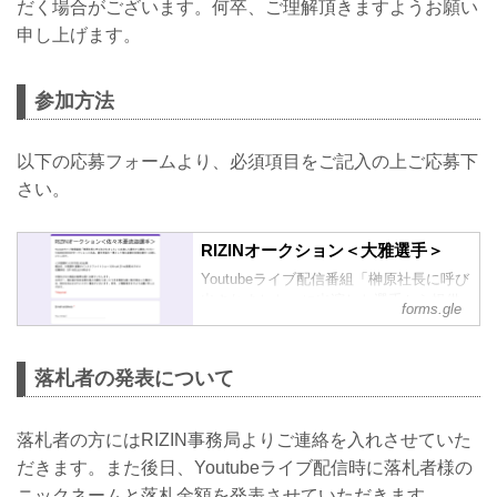
だく場合がございます。何卒、ご理解頂きますようお願い
申し上げます。
参加方法
以下の応募フォームより、必須項目をご記入の上ご応募下
さい。
RIZINオークション＜大雅選手＞
Youtubeライブ配信番組「榊原社長に呼び
出されました」に出演した選手から提供
forms.gle
いただいた私物をRIZINがオークションに
出品。選手支援の一環として落札金額の
全額を選手へお渡しいたします。
落札者の発表について
＜大雅選手＞5月13日(水)出演
商品名：大雅選手 直筆サイン入りファイ
トショーツ(Krush.29 vs良輝 で着用)＆タ
落札者の方にはRIZIN事務局よりご連絡を入れさせていた
オル
だきます。また後日、Youtubeライブ配信時に落札者様の
応募締切：5月16日(土)18時まで
※落札された商品の転売は固くお断りい
ニックネームと落札金額を発表させていただきます。