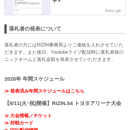
手＞
Youtubeライブ配信番組「榊原社長に呼び
forms.gle
出されました」に出演した選手から提供
いただいた私物をRIZINがオークションに
出品。選手支援の一環として落札金額の
落札者の発表について
全額を選手へお渡しいたします。
＜扇久保博正選手＞5月7日(木)出演
商品名：扇久保博正選手 直筆サイン入り
落札者の方にはRIZIN事務局よりご連絡を入れさせていた
Tシャツ(RIZIN.20 vs.石渡伸太郎で着用)
だきます。また後日、Youtubeライブ配信時に落札者様の
応募締切：5月11日(月)18時まで
※落札された商品の転売は固くお断りい
ニックネームと落札金額を発表させていただきます。
たします。
※万が一、落札者が反社会勢力等との関
わり合いにつき合理的な疑い等が発生し
2026年 年間スケジュール
た場合には、...
≫ 発表済み年間スケジュールはこちら
【8/11(火･祝)開催】RIZIN.54 トヨタアリーナ大会
≫ 大会情報／チケット
≫ 対戦カード