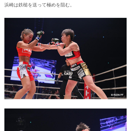
浜崎は鉄槌を送って極めを阻む。