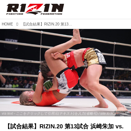
HOME
【試合結果】RIZIN.20 第13試合 浜崎朱加 vs. ハム・ソヒ
via text - ここをクリックして引用元(テキスト)を入力(省略可) / site.to.link.com - ここをクリックして引用元を入力(省略可)
【試合結果】RIZIN.20 第13試合 浜崎朱加 vs.