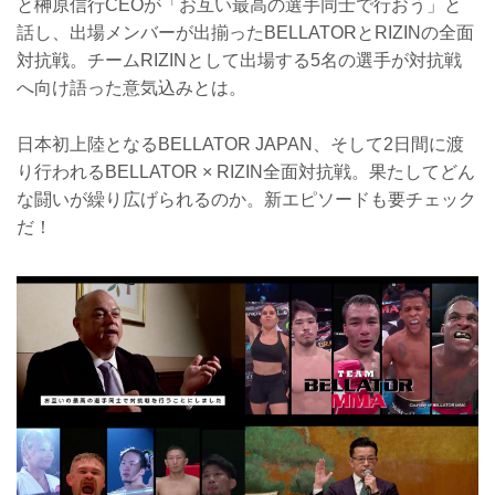
と榊原信行CEOが「お互い最高の選手同士で行おう」と
話し、出場メンバーが出揃ったBELLATORとRIZINの全面
対抗戦。チームRIZINとして出場する5名の選手が対抗戦
へ向け語った意気込みとは。
日本初上陸となるBELLATOR JAPAN、そして2日間に渡
り行われるBELLATOR × RIZIN全面対抗戦。果たしてどん
な闘いが繰り広げられるのか。新エピソードも要チェック
だ！