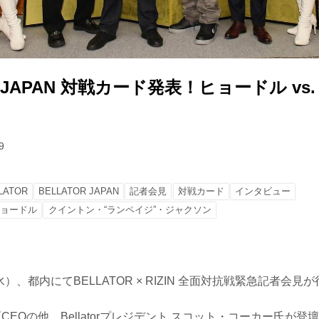
R JAPAN 対戦カード発表！ヒョードル vs.
9
LATOR
BELLATOR JAPAN
記者会見
対戦カード
インタビュー
ヒョードル
クイントン・“ランペイジ”・ジャクソン
（水）、都内にてBELLATOR × RIZIN 全面対抗戦緊急記者会見
原CEOの他、Bellatorプレジデント スコット・コーカー氏が登