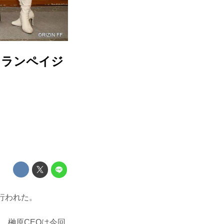
 ランペイジ
が行われた。
壇。榊原CEOは今回