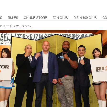
US
RULES
ONLINE STORE
FAN CLUB
RIZIN 100 CLUB
CO
BELLATOR JAPAN 対戦カード発表！ヒョードル vs. ランペイジが決定！