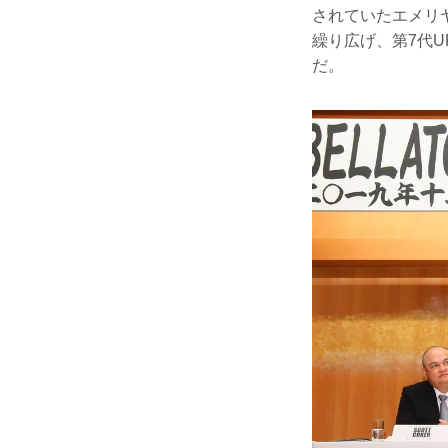
されていたエメリ
繰り広げ、第7代U
だ。