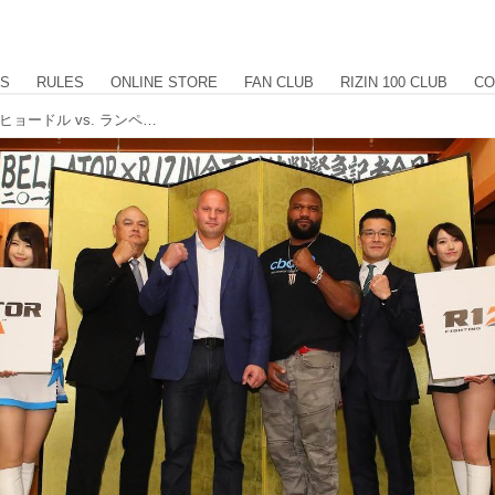
US
RULES
ONLINE STORE
FAN CLUB
RIZIN 100 CLUB
CO
BELLATOR JAPAN 対戦カード発表！ヒョードル vs. ランペイジが決定！