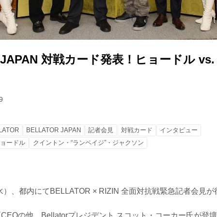
R JAPAN 対戦カード発表！ヒョードル vs.
9
LATOR
BELLATOR JAPAN
記者会見
対戦カード
インタビュー
ヒョードル
クイントン・“ランペイジ”・ジャクソン
（水）、都内にてBELLATOR × RIZIN 全面対抗戦緊急記者会見
原CEOの他、Bellatorプレジデント スコット・コーカー氏が登