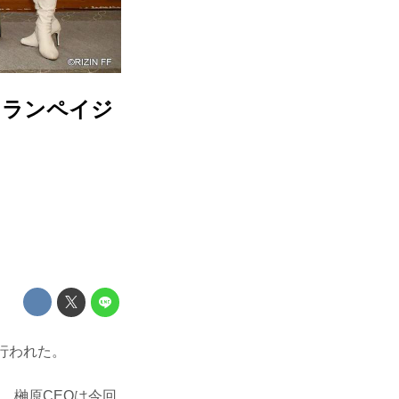
 ランペイジ
が行われた。
壇。榊原CEOは今回