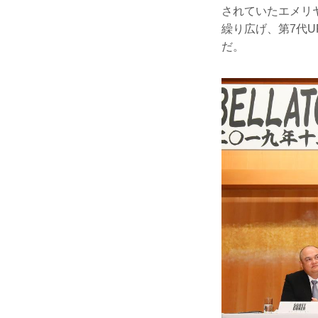
されていたエメリ
繰り広げ、第7代U
だ。