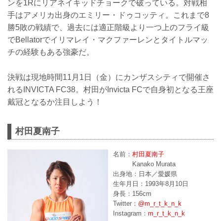
ンを1Rにリアネイキッドチョークで破っている。対戦相
手はアメリカ出身のエミリー・ドゥコッティ。これまで8
勝5敗の戦績で、過去には適正階級より一つ上のフライ級
でBellatorでイリマレイ・マクファーレンとタイトルマッ
チの経験もある強豪だ。
決戦は現地時間11月1日（金）にカンザスシティで開催さ
れるINVICTA FC38。村田がInvicta FCで自身初となる王座
戴冠となるか注目しよう！
村田夏南子
名前：
村田夏南子
Kanako Murata
出身地：日本／愛媛県
生年月日：1993年8月10日
身長：156cm
Twitter：
@m_r_t_k_n_k
Instagram：
m_r_t_k_n_k