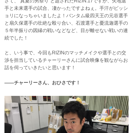
さて、“真夏の男祭り”と題されたRIZIN.17ですが、矢地選
手と未来選手の試合、凄かったですよねぇ。手汗がビッシ
ョリになっちゃいましたよ！バンタム級四天王の元谷選手
と扇久保選手の壮絶な殴り合い、石渡選手と憂流迦選手の
５年半振りの因縁の戦いなどなど、目が離せない戦いの連
続でした！
と、いう事で、今回もRIZINのマッチメイクや選手との交
渉を担当しているチャーリーさんに試合映像を観ながらお
話を伺っていきたいと思います！
――チャーリーさん、おひさです！