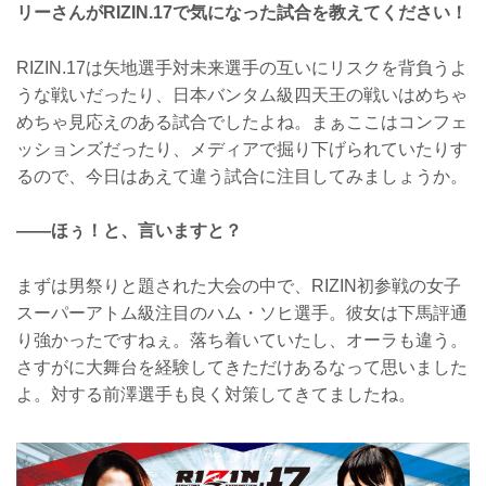
リーさんがRIZIN.17で気になった試合を教えてください！
RIZIN.17は矢地選手対未来選手の互いにリスクを背負うよ
うな戦いだったり、日本バンタム級四天王の戦いはめちゃ
めちゃ見応えのある試合でしたよね。まぁここはコンフェ
ッションズだったり、メディアで掘り下げられていたりす
るので、今日はあえて違う試合に注目してみましょうか。
――ほぅ！と、言いますと？
まずは男祭りと題された大会の中で、RIZIN初参戦の女子
スーパーアトム級注目のハム・ソヒ選手。彼女は下馬評通
り強かったですねぇ。落ち着いていたし、オーラも違う。
さすがに大舞台を経験してきただけあるなって思いました
よ。対する前澤選手も良く対策してきてましたね。