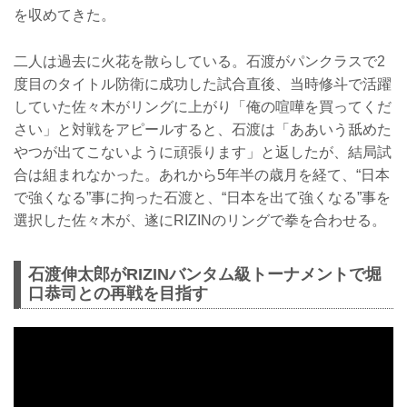
を収めてきた。
二人は過去に火花を散らしている。石渡がパンクラスで2
度目のタイトル防衛に成功した試合直後、当時修斗で活躍
していた佐々木がリングに上がり「俺の喧嘩を買ってくだ
さい」と対戦をアピールすると、石渡は「ああいう舐めた
やつが出てこないように頑張ります」と返したが、結局試
合は組まれなかった。あれから5年半の歳月を経て、“日本
で強くなる”事に拘った石渡と、“日本を出て強くなる”事を
選択した佐々木が、遂にRIZINのリングで拳を合わせる。
石渡伸太郎がRIZINバンタム級トーナメントで堀
口恭司との再戦を目指す