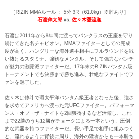
［RIZIN MMAルール ： 5分 3R（61.0kg）※肘あり］
石渡伸太郎
vs.
佐々木憂流迦
石渡は2011年から8年間に渡ってパンクラスの王座を守り
続けてきた名チャピオン。MMAファイターとしての完成
度が高く、ハングリーな海外選手相手にフルラウンドを戦
い抜けるスタミナ、強靭なメンタル、そして強力なパンチ
が魅力の激闘派ファイターだ。17年末のRIZINバンタム級
トーナメントでも決勝まで勝ち進み、壮絶なファイトでフ
ァンを魅了した。
佐々木は修斗で環太平洋バンタム級王者となった後、強さ
を求めてアメリカへ渡った元UFCファイター。パフォーマ
ンス・オブ・ザ・ナイトを2回獲得するなど活躍し、これ
まで22勝のうち12勝がチョークによる一本という、圧倒
的な武器を持つファイターだ。長い手足で相手に組みつく
と、流れるように背後に周り、海外の猛者からも一本勝ち