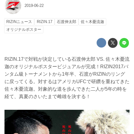
2019-06-22
RIZINニュース
RIZIN.17
石渡伸太郎
佐々木憂流迦
オリジナルポスター
RIZIN.17で対戦が決定している石渡伸太郎 VS. 佐々木憂流
迦のオリジナルポスタービジュアルが完成！RIZIN2017バ
ンタム級トーナメントから1年半、石渡がRIZINのリング
に戻ってくる。対するはアメリカUFCで研鑽を重ねてきた
佐々木憂流迦。対象的な道を歩んできた二人が5年の時を
経て、真夏のさいたまで雌雄を決する！