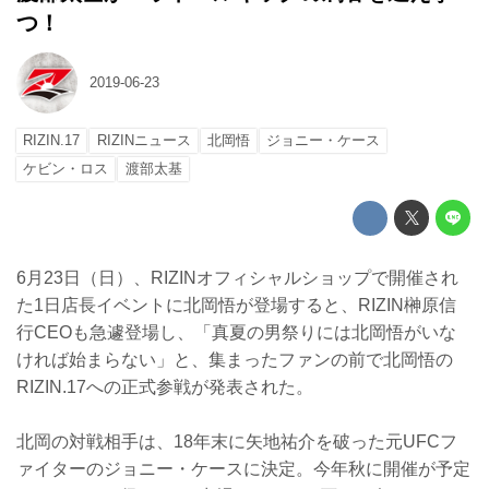
つ！
2019-06-23
RIZIN.17
RIZINニュース
北岡悟
ジョニー・ケース
ケビン・ロス
渡部太基
6月23日（日）、RIZINオフィシャルショップで開催され
た1日店長イベントに北岡悟が登場すると、RIZIN榊原信
行CEOも急遽登場し、「真夏の男祭りには北岡悟がいな
ければ始まらない」と、集まったファンの前で北岡悟の
RIZIN.17への正式参戦が発表された。
北岡の対戦相手は、18年末に矢地祐介を破った元UFCフ
ァイターのジョニー・ケースに決定。今年秋に開催が予定