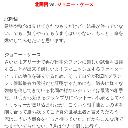
北岡悟
vs.
ジョニー・ケース
北岡悟
意地や執念は見せてきたつもりだけど、結果が伴っていな
い。でも、賢くやってもうまくはいかない。もっと、命を
燃やしてみせたいと思います。
ジョニー・ケース
さいたまアリーナで再び日本のファンに楽しい試合を披露
することが出来て嬉しいよ！フィニッシュするファイター
としての地位を確立するため、そして自分がRIZINグラン
プリ優勝最有力候補だと証明するためにも、過去に様々な
強敵を倒してきている北岡の様なレジェンドは最適の相手
だ。10月から始まるグランプリにベラトール代表としてパ
トリッキーが送り込まれたが、こういう相手達としのぎを
削り合って勝ち残ってこそ真の世界王者と言えるだろう。
俺はこういう機会をずっと待っていた。だからこんな所で
つまずいてられない。7月は全力で倒しに行く。