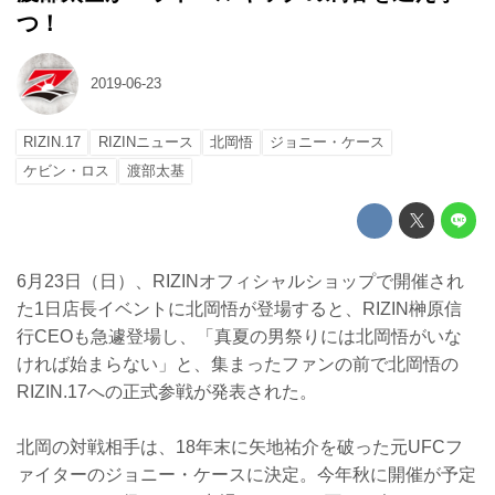
つ！
2019-06-23
RIZIN.17
RIZINニュース
北岡悟
ジョニー・ケース
ケビン・ロス
渡部太基
6月23日（日）、RIZINオフィシャルショップで開催され
た1日店長イベントに北岡悟が登場すると、RIZIN榊原信
行CEOも急遽登場し、「真夏の男祭りには北岡悟がいな
ければ始まらない」と、集まったファンの前で北岡悟の
RIZIN.17への正式参戦が発表された。
北岡の対戦相手は、18年末に矢地祐介を破った元UFCフ
ァイターのジョニー・ケースに決定。今年秋に開催が予定