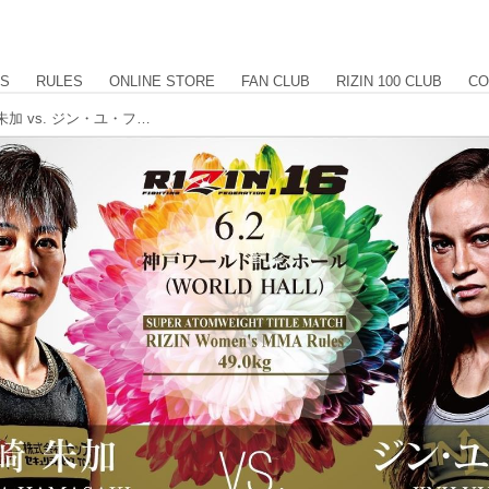
US
RULES
ONLINE STORE
FAN CLUB
RIZIN 100 CLUB
CO
【試合結果】RIZIN.16 第13試合 浜崎朱加 vs. ジン・ユ・フレイ [RIZIN女子スーパーアトム級 タイトルマッチ]