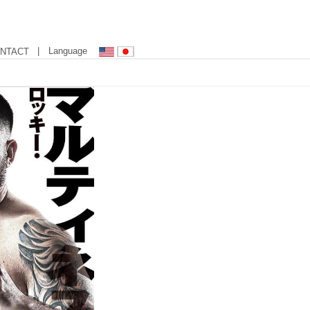
| Language
NTACT