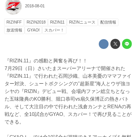
2018-08-01
RIZINFF
RIZIN2018
RIZIN11
RIZINニュース
配信情報
放送情報
GYAO!
スカパー！
『RIZIN.11』の感動と興奮を再び！！
7月29日（日）さいたまスーパーアリーナで開催された
『RIZIN.11』で行われた石岡沙織、山本美憂のママファイ
ター対決、シュートボクシングの"超新星”海人とウザ強ヨ
シヤの『RIZIN』デビュー戦、会場内ファン総立ちとなっ
た五味隆典のKO勝利、堀口恭司vs扇久保博正の熱きバト
ル、そして大注目の中で行われた浅倉カンナとRENAの再
戦など、全10試合がGYAO、スカパー！で再び見ることが
できる。