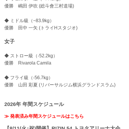
優勝 嶋田 伊吹 (総斗會三村道場)
◆ ミドル級（−83.9kg）
優勝 田中 一矢 (トライHスタジオ)
女子
◆ ストロー級（-52.2kg）
優勝 Rivarola Camila
◆ フライ級（-56.7kg）
優勝 山田 彩夏 (リバーサルジム横浜グランドスラム)
2026年 年間スケジュール
≫ 発表済み年間スケジュールはこちら
【8/11(火･祝)開催】RIZIN.54 トヨタアリーナ大会