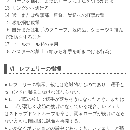
12. ロープを掴む、またはロープに手足を引っかける
13. リング外へ逃げる
14. 喉、または後頭部、延髄、脊髄への打撃攻撃
15. 喉を掴む攻撃
16. 自身または相手のグローブ、装備品、ショーツを掴ん
で攻防をすること
17. ヒールホールドの使用
18. バスターの禁止（頭から相手を叩きつける行為）
Ⅵ．レフェリーの指揮
● レフェリーの指示、裁定は絶対的なものであり、選手と
セコンドは服従しなければならない。
● ロープ際の攻防で選手が落ちそうになったとき、または
ロープが著しく攻防の妨げになっている場合、レフェリー
はストップドントムーブを命じ、両者ロープが妨げになら
ない方向に転回後に試合を再開する。
● いかなるポジションの最中であっても、レフェリーが膠