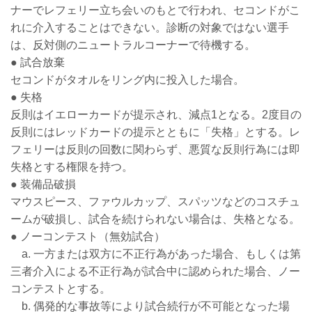
ナーでレフェリー立ち会いのもとで行われ、セコンドがこ
れに介入することはできない。診断の対象ではない選手
は、反対側のニュートラルコーナーで待機する。
● 試合放棄
セコンドがタオルをリング内に投入した場合。
● 失格
反則はイエローカードが提示され、減点1となる。2度目の
反則にはレッドカードの提示とともに「失格」とする。レ
フェリーは反則の回数に関わらず、悪質な反則行為には即
失格とする権限を持つ。
● 装備品破損
マウスピース、ファウルカップ、スパッツなどのコスチュ
ームが破損し、試合を続けられない場合は、失格となる。
● ノーコンテスト（無効試合）
a. 一方または双方に不正行為があった場合、もしくは第
三者介入による不正行為が試合中に認められた場合、ノー
コンテストとする。
b. 偶発的な事故等により試合続行が不可能となった場