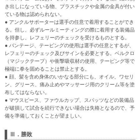
き出しになっている物、プラスチックや金属の金具が付い
ている物は認められない。
● アンクルサポーターは選手の任意で着用することができ
る。但し、必ずルールミーティングの際に着用する装備品
を持参し、レフェリーのチェックを受けるものとする。
● バンテージ、テーピングの使用は選手の任意とするが、
レフェリーのチェック及びサインを必要とする。ベルクロ
（マジックテープ）や衝撃吸収材の使用、テーピング等で
極端に拳を固めることは禁止とする。
● 顔、髪を含め身体のいかなる部分にも、オイル、ワセリ
ン、グリース、痛み止めやマッサージ用のクリーム等を塗
布してはならない。
● マウスピース、ファウルカップ、スパッツなどの装備品
が破損して試合を続行できない場合は失格となるので、予
備を準備しておくことが望ましい。
Ⅲ．勝敗