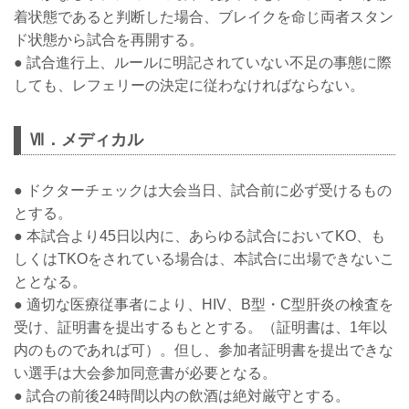
着状態であると判断した場合、ブレイクを命じ両者スタン
ド状態から試合を再開する。
● 試合進行上、ルールに明記されていない不足の事態に際
しても、レフェリーの決定に従わなければならない。
Ⅶ．メディカル
● ドクターチェックは大会当日、試合前に必ず受けるもの
とする。
● 本試合より45日以内に、あらゆる試合においてKO、も
しくはTKOをされている場合は、本試合に出場できないこ
ととなる。
● 適切な医療従事者により、HIV、B型・C型肝炎の検査を
受け、証明書を提出するもととする。（証明書は、1年以
内のものであれば可）。但し、参加者証明書を提出できな
い選手は大会参加同意書が必要となる。
● 試合の前後24時間以内の飲酒は絶対厳守とする。