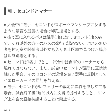
Ⅷ．セコンドとマナー
● 大会中に選手、セコンドがスポーツマンシップに反する
ような暴言や態度の場合は即刻退場とする。
● 控え室に入れるパスは選手1名に対しセコンド1名のみ
で、それ以外の方へのパスの発行は認めない。パスの無い
者を控え室や関係者以外立ち入り禁止区域で見つけた場合
は即刻退場とする。
● セコンドは1名までとし、試合中は自軍のコーナーから
離れてはならない。また、試合中セコンドが選手に直接接
触した場合、そのセコンドの退場を命じ選手に反則として
イエローカードの罰則を与える。
● 選手、セコンドがレフェリーの裁定に異義を申し立てる
場合、試合終了後2週間以内に文書で提出すること。リン
グ上を含め直接抗議することは禁止する。