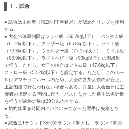
Ⅰ．試合
● 試合は主催者（RIZIN FF事務局）が認めたリングを使用
する。
● 大会の体重制限はフライ級（56.7kg以下）、バンタム級
（61.2kg以下）、フェザー級（65.8kg以下）、ライト級
（70.3kg以下）、ウェルター級（77.1kg以下）、ミドル級
（83.9kg以下）、ライトヘビー級（93kg以下）の階級制
で行う。ただし、女子の場合はアトム級（47.6kg以下）、
ストロー級（52.2kg以下）も設定する。ただし、このルー
ルはアマチュアルールのため、大会の参加人数の都合上、
上記階級で行なわれない場合もある。計量は大会当日に主
催者の指定する時間に行う。パスしなかった選手は再計量
を行うが最終計量は30分以内とする。
● 契約体重を時間内にパス出来なかった選手は失格とな
る。
● 試合は1ラウンド3分の2ラウンド制とし、ラウンド間の