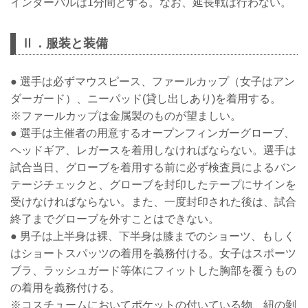
インターバルは1分間とする。なお、延長戦は行わない。
Ⅱ．服装と装備
● 選手は必ずマウスピース、ファールカップ（女子はアン
ダーガード）、ニーパッド(貸し出しあり)を着用する。
※ファールカップは金属製のものが望ましい。
● 選手は主催者の用意するオープンフィンガーグローブ、
ヘッドギア、レガースを着用しなければならない。選手は
試合当日、グローブを着用する前に必ず検査員によるバン
テージチェックと、グローブを封印したテープにサインを
受けなければならない。また、一度封印された後は、試合
終了までグローブを外すことはできない。
● 男子は上半身は裸、下半身は膝までのショーツ、もしく
はショートスパッツの着用を義務付ける。女子はスポーツ
ブラ、ラッシュガード等体にフィットした胸部を覆うもの
の着用を義務付ける。
※コスチュームにおいてポケットの付いている物、紐の剝