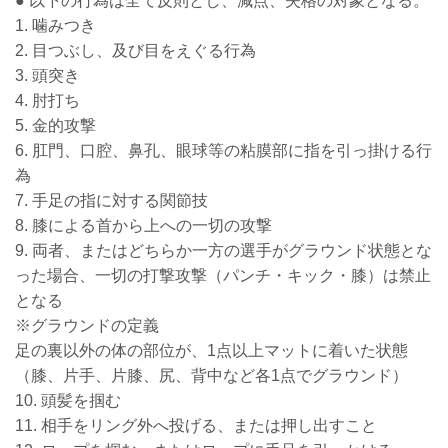
● 以下の行為は全て反則とし、減点、失格の対象となる。
1. 噛みつき
2. 目つぶし、及び目をえぐる行為
3. 頭突き
4. 肘打ち
5. 金的攻撃
6. 肛門、口腔、鼻孔、眼球等の粘膜部に指を引っ掛ける行
為
7. 手足の指に対する関節技
8. 膝による首から上への一切の攻撃
9. 両者、またはどちらか一方の選手がグラウンド状態とな
った場合、一切の打撃攻撃（パンチ・キック・膝）は禁止
となる
※グラウンドの定義
足の裏以外の体の部位が、1点以上マットに着いた状態
（膝、片手、片膝、尻、背中など各1点でグラウンド）
10. 頭髪を掴む
11. 相手をリング外へ投げる、または押し出すこと