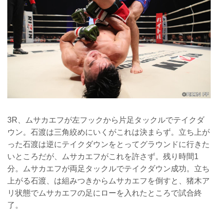
3R、ムサカエフが左フックから片足タックルでテイクダ
ウン。石渡は三角絞めにいくがこれは決まらず。立ち上が
った石渡は逆にテイクダウンをとってグラウンドに行きた
いところだが、ムサカエフがこれを許さず。残り時間1
分。ムサカエフが両足タックルでテイクダウン成功。立ち
上がる石渡、は組みつきからムサカエフを倒すと、猪木ア
リ状態でムサカエフの足にローを入れたところで試合終
了。