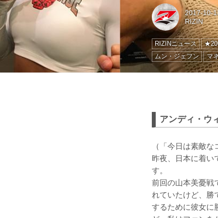
2017-10-1
RIZIN
RIZINニュース
★20
ムン・ジェフン
マ
アンディ・ウ
（「今日は素敵な
昨夜、日本に着い
す。
前回の山本美憂戦
れていたけど、勝
するために彼女に