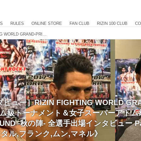
US
RULES
ONLINE STORE
FAN CLUB
RIZIN 100 CLUB
CO
［直前インタビュー］RIZIN FIGHTING WORLD GRAND-PRIX 2017 バンタム級トーナメント＆女子スーパーアトム級トーナメント 1st ROUND -秋の陣- 全選手出場インタビュー Part.2《アンディ, クリスタル,フランク,ムン,マネル》
ー］RIZIN FIGHTING WORLD GRA
ンタム級トーナメント＆女子スーパーアト
ROUND -秋の陣- 全選手出場インタビュー Pa
スタル,フランク,ムン,マネル》