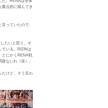
た。RENAは全体
を重点的に積んでき
と言っていたので、
中したいと思う。そ
いる。RIZINは
とにかくRENA戦
問題ないわ（笑）。
ったけど、そう言わ