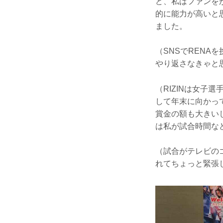
ど、私はファンを
的に能力が高いと
ました。
（SNSでREN
やり返さなきゃと
（RIZINは女
して年末に向かっ
賞金の額も大きい
は私が試合時間な
（試合がテレビの
れてちょっと緊張