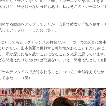
がっかりさせたくない。前回と同じトレーニングを積んできまし
思うけど、得意じゃない分野もあり、私はそこのトレーニング
Aを挑発する動画をアップしていたが）会見で彼女が「私を倒す」
思ってアップロードしたの（笑）。
子選手にとってもビッグチャンスの舞台だが）一つ一つの試合に集
ていきたい。山本美憂と再戦する可能性があることも楽しみにして
し、私が歴史に名を残すことになることを光栄に思っています。
どを間違えたりしなければ問題ない。いえ、間違えたとしても
ゴールデンタイムで放送されることについて）全然考えてなか
してきた……（笑）。