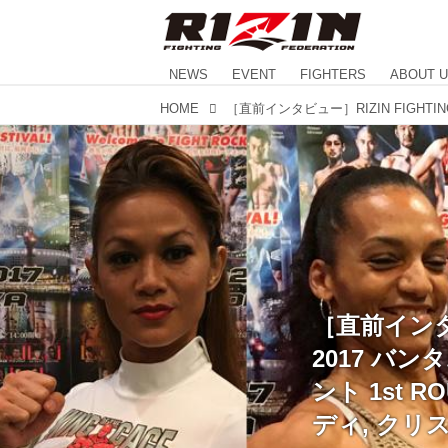
NEWS
EVENT
FIGHTERS
ABOUT 
HOME
［直前インタビュ
2017 バ
ント 1st 
ディ, クリ