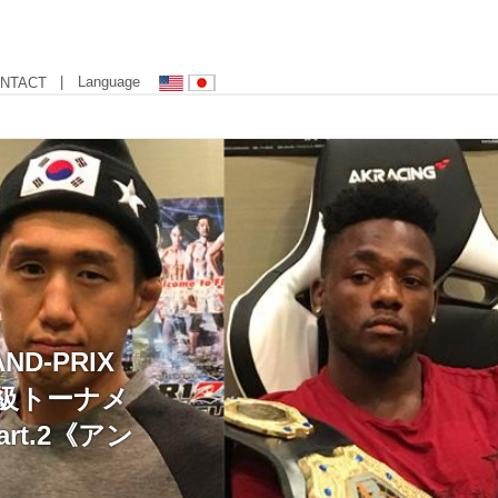
| Language
NTACT
ND-PRIX
ム級トーナメ
rt.2《アン