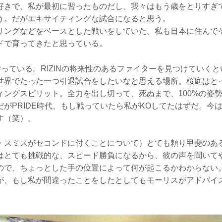
好きで、私が最初に習ったものだし、我々はもう歳をとりすぎ
う。だがエキサイティングな試合になると思う。
リングなどをベースとした戦いをしていた。私も日本に住んで
ドで育ってきたと思っている。
も持っている。RIZINの将来性のあるファイターを見つけていく
世界でたった一つ引退試合をしたいなと思える場所。桜庭はと
ィングスピリット。全力を出し切って、死ぬまで、100%の姿
だがPRIDE時代、もし戦っていたら私がKOしてたはずだ。今
す（笑）。
・スミスがセコンドに付くことについて）とても頼り甲斐のあ
はとても挑戦的な、スピード勝負になるから、彼の声を聞いて
ので、ちょっとした手の位置によって何が起こるかわからない
が、もし私が間違ったことをしたとしてもモーリスがアドバイ