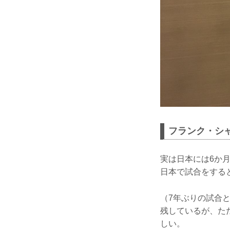
フランク・シ
実は日本には6か
日本で試合をする
（7年ぶりの試合
残しているが、た
しい。