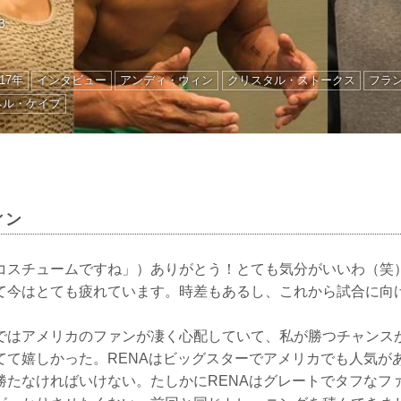
3
17年
インタビュー
アンディ・ウィン
クリスタル・ストークス
フラ
ネル・ケイプ
ィン
コスチュームですね」）ありがとう！とても気分がいいわ（笑
て今はとても疲れています。時差もあるし、これから試合に向
ではアメリカのファンが凄く心配していて、私が勝つチャンス
てて嬉しかった。RENAはビッグスターでアメリカでも人気が
勝たなければいけない。たしかにRENAはグレートでタフなフ