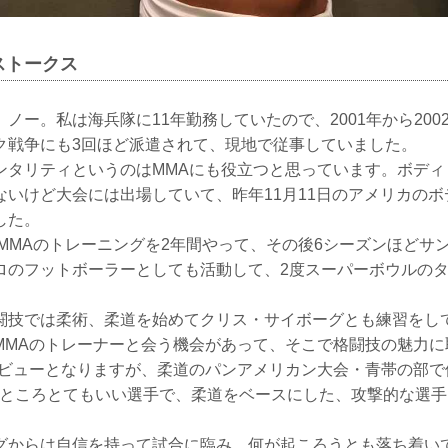
ストークス
ノー。私は海兵隊に11年勤務していたので、2001年から200
ク戦争にも3回ほど派遣されて、現地で従事していました。
ンタリティというのはMMAにも役立つと思っています。ボディ
ないけど大会には出場していて、昨年11月11日のアメリカの
した。
にMMAのトレーニングを2年間やって、その後6シーズンほどサ
ロのフットボーラーとしても活動して、2度スーパーボウルの
闘技では柔術、柔道を始めてクリス・サイボーグとも練習をし
MMAのトレーナーと会う機会があって、そこで格闘技の魅力に
デビューとなりますが、柔道のパンアメリカン大会・青帯の部で
見たところとてもいい選手で、柔道をベースにした、攻撃的な選
グからは自信を持って試合に臨み、何が起ころうとも落ち着い