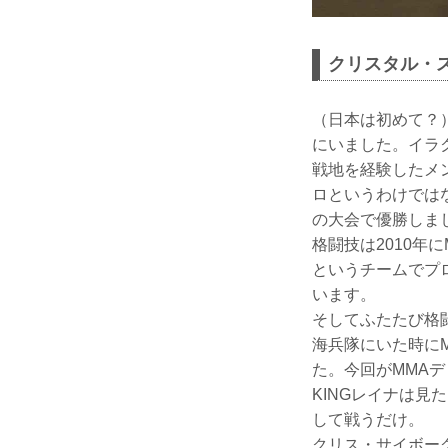
クリスタル・
（日本は初めて？）
にいました。イラ
戦地を経験したメ
ロというわけでは
の大会で優勝しま
格闘技は2010年
というチームでプ
います。
そしてふたたび格
海兵隊にいた時に
た。今回がMMA
KINGレイナは
して戦うだけ。
クリス・サイボー