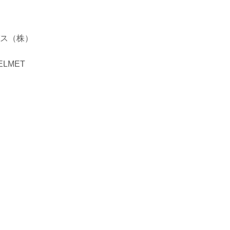
グス（株）
LMET