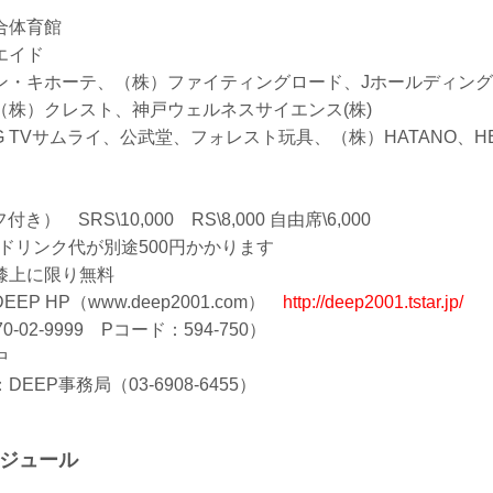
合体育館
エイド
ン・キホーテ、（株）ファイティングロード、Jホールディン
（株）クレスト、神戸ウェルネスサイエンス(株)
NG TVサムライ、公武堂、フォレスト玩具、（株）HATANO、HE
フ付き） SRS\10,000 RS\8,000 自由席\6,000
 ※ドリンク代が別途500円かかります
者膝上に限り無料
P HP（www.deep2001.com）
http://deep2001.tstar.jp/
-02-9999 Pコード：594-750）
中
EP事務局（03-6908-6455）
ケジュール