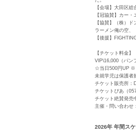
【会場】大田区総
【冠協賛】カー・
【協賛】（株）ド
ラーメン俺の空、
【後援】FIGHTI
【チケット料金】
VIP\16,000（パン
☆当日500円UP
未就学児は保護
チケット販売所：DEE
チケットぴあ（0570
チケット絶賛発売
主催・問い合わせ：DE
2026年 年間ス