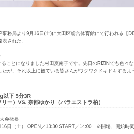
EP事務局より9月16日(土)に大田区総合体育館にて行われる【DEEP
発表された。
ト
することになりました村田夏南子です。先日のRIZINでも色々
したが、それ以上に観ている皆さんがワクワクドキドキするよ
kg以下 5分3R
リー）VS. 奈部ゆかり（パラエストラ柏）
CT 大会概要
月16日（土） OPEN／13:30 START／14:00 ※開場、開