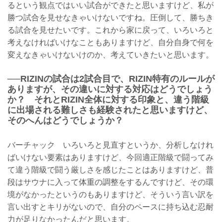
るという観点ではいい試合ができたと思いますけど、私が
勝つ試合を見せなきゃいけないですね。圧倒して、勝ちき
る試合を見せたいです。これから家に戻って、いろいろと
考えなければいけなこともありますけど、自分自身で何を
変えなきゃいけないけのか、考えていきたいと思います。
──RIZINの試合は2試合目で、RIZIN特有のルールが
ありますが、その違いに対する対応はどうでしょう
か？ それとRIZIN全体に対する印象と、違う階級
に出場される難しさも経験されたと思いますけど、
そのへんはどうでしょうか？
バーチャック いろいろと見直すというか、分析しなけれ
ばいけない要素はありますけど、今回適正階級で闘ってみ
て違う階級で闘う厳しさを感じたことはありますけど、普
段はサウナに入って体重の調整をするんですけど、その環
境がなかったというのもありますけど、そういう言い訳を
言い出すとキリがないので、自分のペースに持ち込む忍耐
力が足りなかったんだと思います。