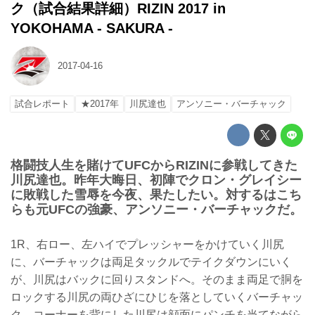
ク（試合結果詳細）RIZIN 2017 in
YOKOHAMA - SAKURA -
2017-04-16
試合レポート
★2017年
川尻達也
アンソニー・バーチャック
格闘技人生を賭けてUFCからRIZINに参戦してきた
川尻達也。昨年大晦日、初陣でクロン・グレイシー
に敗戦した雪辱を今夜、果たしたい。対するはこち
らも元UFCの強豪、アンソニー・バーチャックだ。
1R、右ロー、左ハイでプレッシャーをかけていく川尻
に、バーチャックは両足タックルでテイクダウンにいく
が、川尻はバックに回りスタンドへ。そのまま両足で胴を
ロックする川尻の両ひざにひじを落としていくバーチャッ
ク。コーナーを背にした川尻は顔面にパンチを当てながら