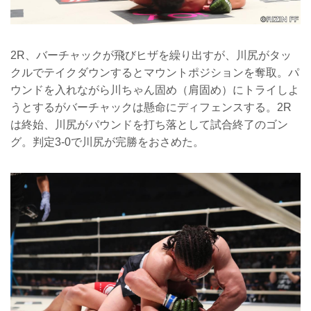
2R、バーチャックが飛びヒザを繰り出すが、川尻がタッ
クルでテイクダウンするとマウントポジションを奪取。パ
ウンドを入れながら川ちゃん固め（肩固め）にトライしよ
うとするがバーチャックは懸命にディフェンスする。2R
は終始、川尻がパウンドを打ち落として試合終了のゴン
グ。判定3-0で川尻が完勝をおさめた。