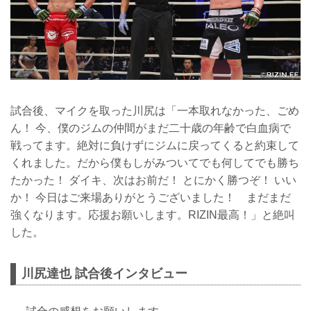
試合後、マイクを取った川尻は「一本取れなかった、ごめ
ん！ 今、僕のジムの仲間がまだ二十歳の年齢で白血病で
戦ってます。絶対に負けずにジムに戻ってくると約束して
くれました。だから僕もしがみついてでも何してでも勝ち
たかった！ ダイキ、次はお前だ！ とにかく勝つぞ！ いい
か！ 今日はご来場ありがとうございました！ まだまだ
強くなります。応援お願いします。RIZIN最高！」と絶叫
した。
川尻達也 試合後インタビュー