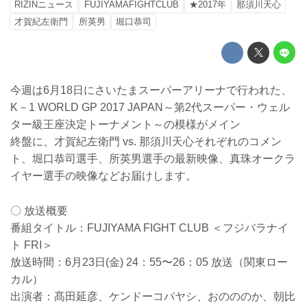
RIZINニュース
FUJIYAMAFIGHTCLUB
★2017年
那須川天心
才賀紀左衛門
所英男
堀口恭司
今週は6月18日にさいたまスーパーアリーナで行われた、
K－1 WORLD GP 2017 JAPAN～第2代スーパー・ウェル
ター級王座決定トーナメント～の模様がメイン
終盤に、才賀紀左衛門 vs. 那須川天心それぞれのコメン
ト、堀口恭司選手、所英男選手の最新映像、真珠オークラ
イヤー選手の映像などお届けします。
〇 放送概要
番組タイトル：FUJIYAMA FIGHT CLUB ＜フジバラナイ
ト FRI＞
放送時間：6月23日(金) 24：55〜26：05 放送（関東ロー
カル）
出演者：髙田延彦、ケンドーコバヤシ、おのののか、朝比