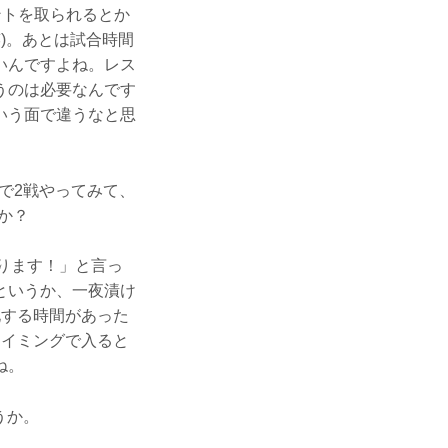
ントを取られるとか
)。あとは試合時間
いんですよね。レス
うのは必要なんです
いう面で違うなと思
で2戦やってみて、
か？
やります！」と言っ
というか、一夜漬け
化する時間があった
タイミングで入ると
ね。
うか。