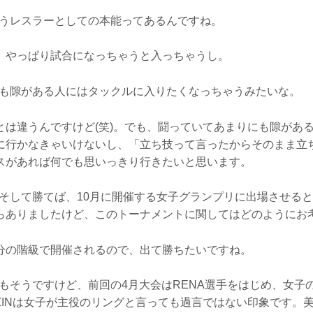
いうレスラーとしての本能ってあるんですね。
。やっぱり試合になっちゃうと入っちゃうし。
ても隙がある人にはタックルに入りたくなっちゃうみたいな。
とは違うんですけど(笑)。でも、闘っていてあまりにも隙があ
に行かなきゃいけないし、「立ち技って言ったからそのまま立
スがあれば何でも思いっきり行きたいと思います。
。そして勝てば、10月に開催する女子グランプリに出場させる
らありましたけど、このトーナメントに関してはどのようにお
分の階級で開催されるので、出て勝ちたいですね。
もそうですけど、前回の4月大会はRENA選手をはじめ、女子
IZINは女子が主役のリングと言っても過言ではない印象です。