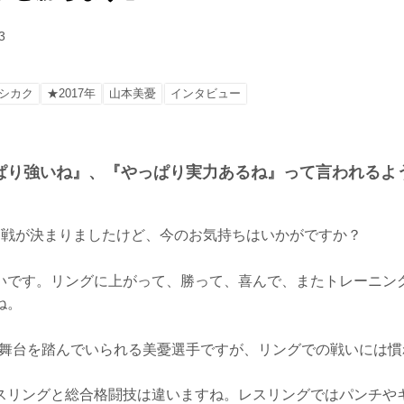
3
シカク
★2017年
山本美憂
インタビュー
ぱり強いね』、『やっぱり実力あるね』って言われるよ
IN参戦が決まりましたけど、今のお気持ちはいかがですか？
いです。リングに上がって、勝って、喜んで、またトレーニン
ね。
大舞台を踏んでいられる美憂選手ですが、リングでの戦いには慣
スリングと総合格闘技は違いますね。レスリングではパンチや