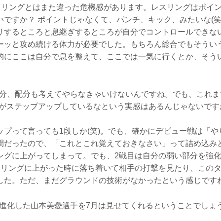
レスリングとはまた違った危機感があります。レスリングはポイ
いですか？ ポイントじゃなくて、パンチ、キック、みたいな(笑
リするところと息継ぎするところが自分でコントロールできな
ーッと攻め続ける体力が必要でした。もちろん総合でもそうい
的にここは自分で息を整えて、ここでは一気に行くとか、そう
い分、配分も考えてやらなきゃいけないんですね。でも、これま
力がステップアップしているなという実感はあるんじゃないです
ップって言っても1段しか(笑)。でも、確かにデビュー戦は「
間だったので、「これとこれ覚えておきなさい」って詰め込み
ングに上がってしまって。でも、2戦目は自分の弱い部分を強
はリングに上がった時に落ち着いて相手の打撃を見たり、この
した。ただ、まだグラウンドの技術がなかったという感じです
に進化した山本美憂選手を7月は見せてくれるということでしょ