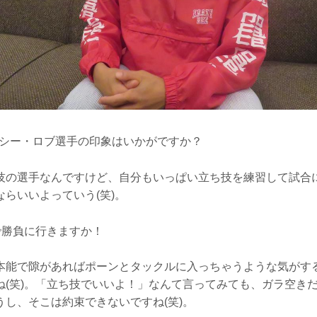
ャシー・ロブ選手の印象はいかがですか？
技の選手なんですけど、自分もいっぱい立ち技を練習して試合
らいいよっていう(笑)。
で勝負に行きますか！
本能で隙があればポーンとタックルに入っちゃうような気がす
ね(笑)。「立ち技でいいよ！」なんて言ってみても、ガラ空き
うし、そこは約束できないですね(笑)。