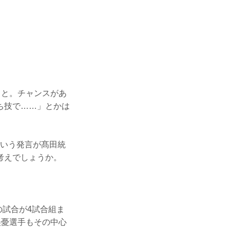
ると。チャンスがあ
ち技で……」とかは
という発言が髙田統
考えでしょうか。
の試合が4試合組ま
美憂選手もその中心