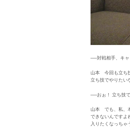
──対戦相手、キ
山本 今回も立ち
立ち技でやりたいな
──おぉ！ 立ち技
山本 でも、私、
できないんですよ
入りたくなっちゃ