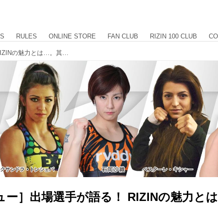
US
RULES
ONLINE STORE
FAN CLUB
RIZIN 100 CLUB
CO
［インタビュー］出場選手が語る！ RIZINの魅力とは…。其の二
ー］出場選手が語る！ RIZINの魅力と