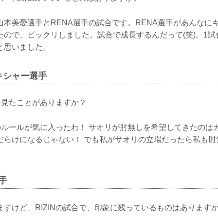
山本美憂選手とRENA選手の試合です。RENA選手があんなに
たので、ビックリしました。試合で成長するんだって(笑)。1試
と思いました。
キシャー選手
合を見たことがありますか？
Nのルールが気に入ったわ！ サオリが肘無しを希望してきたのは
だらけになるじゃない！ でも私がサオリの立場だったら私も肘
手
すけど、RIZINの試合で、印象に残っているものはあります