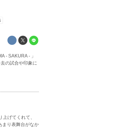
織
- SAKURA - 」
過去の試合や印象に
り上げてくれて、
あまり表舞台がなか