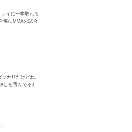
キレイに一本取れる
合毎にMMAの試合
ガッカリだけどね。
無しを選んでるわ
か。