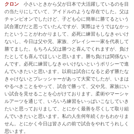
クロン
小さいときから父が日本で大活躍しているのを目
の当たりにしていて、アイドルのような存在でした。父は
チャンピオンでしたけど、子ども心に簡単に勝てるという
試合運びだと思っていたんですが、実際はそうではなかっ
たということがわかりまして、必死に練習もしなきゃいけ
ないし、今日は父や兄、家族、グレイシー一家を代表して
勝てました。もちろん父は勝つと喜んでくれますが、負け
たとしても喜んでほしいと思います。勝ち負けは関係ない
んです。必死に練習しなきゃいけないというポリシーで進
んでいきたいと思います。以前は試合になると必ず勝たな
きゃけないとプレッシャーがあって大変でしたが、いまは
やるべきことをやって、試合で勝って、父や兄、家族にい
い試合を見せることを心がけております。柔術やマーシャ
ルアーツを通じて、いろいろ練習をいっぱいこなしていき
たいと思っておりまして、とにかく最善を尽くして取り組
んでいきたいと思います。私の人生何年続くかもわかりま
せん。とにかく今日は皆さんの前で試合をやれてうれしく
思います。