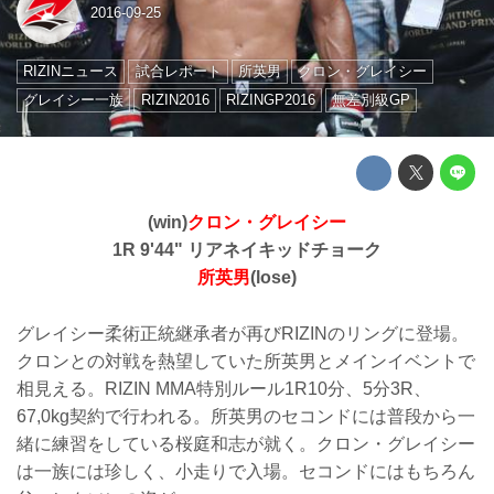
2016-09-25
RIZINニュース
試合レポート
所英男
クロン・グレイシー
グレイシー一族
RIZIN2016
RIZINGP2016
無差別級GP
(win)
クロン・グレイシー
1R 9'44" リアネイキッドチョーク
所英男
(lose)
グレイシー柔術正統継承者が再びRIZINのリングに登場。
クロンとの対戦を熱望していた所英男とメインイベントで
相見える。RIZIN MMA特別ルール1R10分、5分3R、
67,0kg契約で行われる。所英男のセコンドには普段から一
緒に練習をしている桜庭和志が就く。クロン・グレイシー
は一族には珍しく、小走りで入場。セコンドにはもちろん