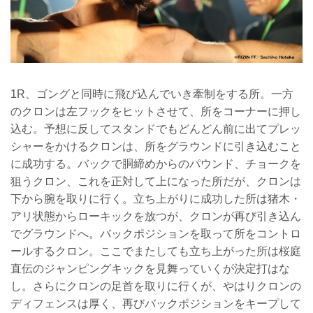
1R、ゴングと同時に飛び込んでいき牽制をする所。一方
のクロンは左フックをヒットさせて、所をコーナーに押し
込む。予想に反してスタンドでもどんどん前に出てプレッ
シャーをかけるクロンは、所をグラウンドに引き込むこと
に成功する。バックで胴締めからのパウンド、チョークを
狙うクロン、これを正対して上になった所だが、クロンは
下から腕を取りに行く。立ち上がりに成功した所は猪木・
アリ状態からローキックを放つが、クロンが再び引き込ん
でグラウンドへ。バックポジションを取って所をコントロ
ールするクロン。ここでまたしても立ち上がった所は桜庭
直伝のジャンピングキックを見舞っていくが決定打はな
し。さらにクロンの足首を取りに行くが、やはりクロンの
ディフェンスは厚く、再びバックポジションをキープして