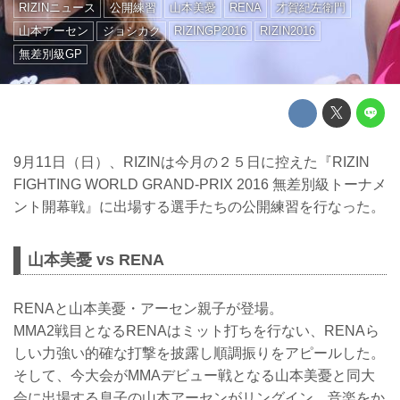
RIZINニュース
公開練習
山本美憂
RENA
才賀紀左衛門
山本アーセン
ジョシカク
RIZINGP2016
RIZIN2016
無差別級GP
9月11日（日）、RIZINは今月の２５日に控えた『RIZIN
FIGHTING WORLD GRAND-PRIX 2016 無差別級トーナメ
ント開幕戦』に出場する選手たちの公開練習を行なった。
山本美憂 vs RENA
RENAと山本美憂・アーセン親子が登場。
MMA2戦目となるRENAはミット打ちを行ない、RENAら
しい力強い的確な打撃を披露し順調振りをアピールした。
そして、今大会がMMAデビュー戦となる山本美憂と同大
会に出場する息子の山本アーセンがリングイン。音楽をか