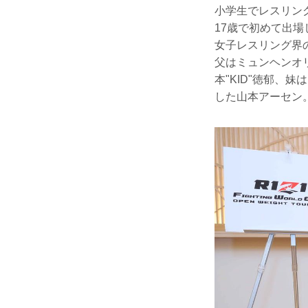
小学生でレスリン
17歳で初めて出
女子レスリング界
父はミュンヘンオ
本"KID"徳郁
した山本アーセン