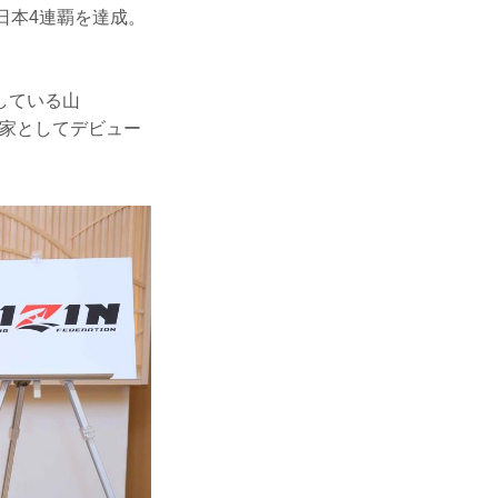
日本4連覇を達成。
している山
闘家としてデビュー