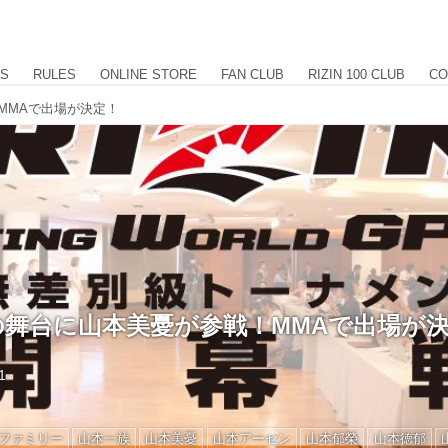
US
RULES
ONLINE STORE
FAN CLUB
RIZIN 100 CLUB
CO
戦！MMAで出場が決定！
IZINの舞台に山本美憂が参戦！MMAで出場が
1
ファミリー
山本一族
山本美憂
山本アーセン
山本郁榮
山本徳郁