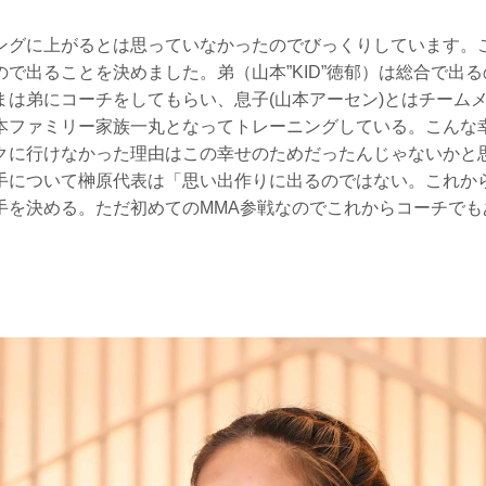
ングに上がるとは思っていなかったのでびっくりしています。
で出ることを決めました。弟（山本”KID”徳郁）は総合で出
まは弟にコーチをしてもらい、息子(山本アーセン)とはチーム
本ファミリー家族一丸となってトレーニングしている。こんな
クに行けなかった理由はこの幸せのためだったんじゃないかと
手について榊原代表は「思い出作りに出るのではない。これか
手を決める。ただ初めてのMMA参戦なのでこれからコーチでもあ