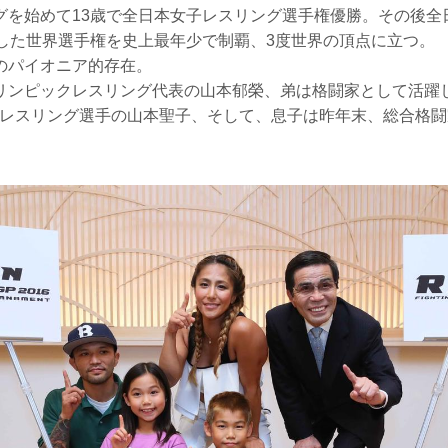
グを始めて13歳で全日本女子レスリング選手権優勝。その後全
場した世界選手権を史上最年少で制覇、3度世界の頂点に立つ。
のパイオニア的存在。
リンピックレスリング代表の山本郁榮、弟は格闘家として活躍
、妹はレスリング選手の山本聖子、そして、息子は昨年末、総合格
。