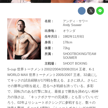
名前：
アンディ・サワー
Andy Souwer
出身地：
オランダ
生年月日：
1982年11月9日
身長：
178cm
体重：
72kg
所属：
SHOOTBOXING/TEAM
SOUWER
主戦場：
SHOOT BOXING
S-cup 世界トーナメント2002/2004/2008/2014 王者、K-1
WORLD MAX 世界トーナメント2005/2007 王者。32歳にし
てキックの試合経験が170戦を数える、まさに鉄人。さらに
その勝率は9割を超え、恐るべき戦績を誇っている。多彩
で、回転力のある打撃に加え、最後まで勝負を諦めない精神
力の強さは、「キックボクサーの完成形」とも言っていいだ
ろう。02年よりシュートボクシングに参戦すると、数々の