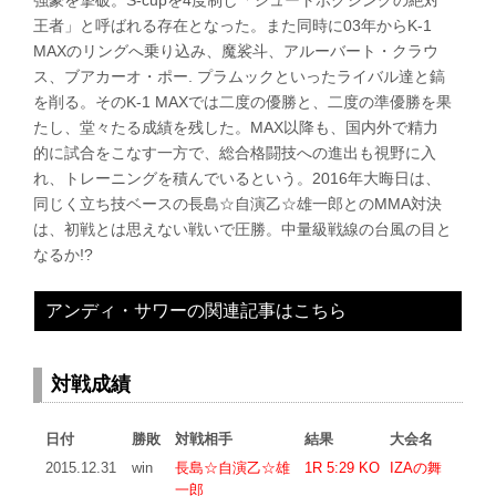
強豪を撃破。S-cupを4度制し「シュートボクシングの絶対
王者」と呼ばれる存在となった。また同時に03年からK-1
MAXのリングへ乗り込み、魔裟斗、アルーバート・クラウ
ス、ブアカーオ・ポー. プラムックといったライバル達と鎬
を削る。そのK-1 MAXでは二度の優勝と、二度の準優勝を果
たし、堂々たる成績を残した。MAX以降も、国内外で精力
的に試合をこなす一方で、総合格闘技への進出も視野に入
れ、トレーニングを積んでいるという。2016年大晦日は、
同じく立ち技ベースの長島☆自演乙☆雄一郎とのMMA対決
は、初戦とは思えない戦いで圧勝。中量級戦線の台風の目と
なるか!?
アンディ・サワーの関連記事はこちら
対戦成績
日付
勝敗
対戦相手
結果
大会名
2015.12.31
win
長島☆自演乙☆雄
1R 5:29 KO
IZAの舞
一郎