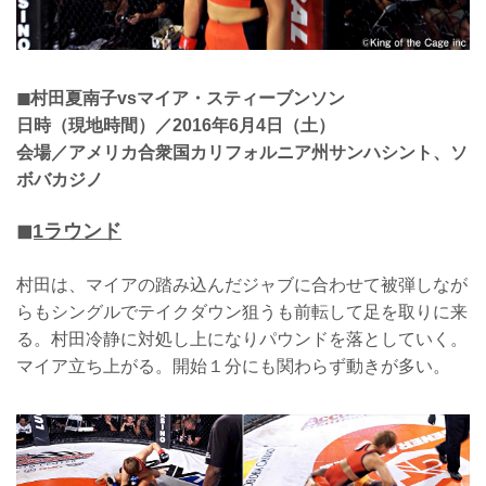
◼︎村田夏南子vsマイア・スティーブンソン
日時（現地時間）／2016年6月4日（土）
会場／アメリカ合衆国カリフォルニア州サンハシント、ソ
ボバカジノ
◼︎1ラウンド
村田は、マイアの踏み込んだジャブに合わせて被弾しなが
らもシングルでテイクダウン狙うも前転して足を取りに来
る。村田冷静に対処し上になりパウンドを落としていく。
マイア立ち上がる。開始１分にも関わらず動きが多い。