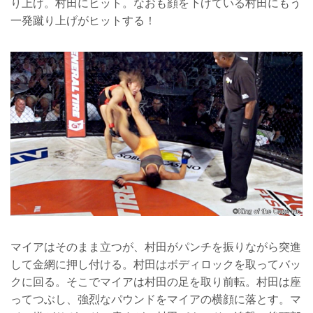
り上げ。村田にヒット。なおも顔を下げている村田にもう
一発蹴り上げがヒットする！
マイアはそのまま立つが、村田がパンチを振りながら突進
して金網に押し付ける。村田はボディロックを取ってバッ
クに回る。そこでマイアは村田の足を取り前転。村田は座
ってつぶし、強烈なパウンドをマイアの横顔に落とす。マ