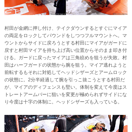
村田が金網に押し付け、テイクダウンするとすぐにマイア
の両足をロックしてパウンドをしつつフルマウントへ。マ
ウントからサイドに戻ろうとする村田にマイアがガードに
戻すと村田マイアを持ち上げ高い位置からそのまま叩き付
ける。ガードに戻ったマイアは三角絞めを狙うが失敗。村
田はハーフガードの状態から腕を狙う。マイア逃れようと
前転するもそれに対処してヘッドシザーズとアームロック
の状態に。2分半経過して腕を引っこ抜こうとする村田だ
が、マイアのディフェンスも堅い。体制を変えて今度はス
トレートアームバーに狙いを変更が極められずサイドにな
り今度は十字の体制に。ヘッドシザーズも入っている。